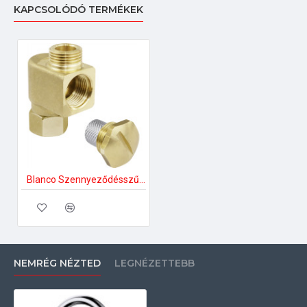
KAPCSOLÓDÓ TERMÉKEK
Blanco Szennyeződésszűrő sarokszelep, 3/8, tömítéssel 128434 Mosogatótálca tartozék
NEMRÉG NÉZTED
LEGNÉZETTEBB