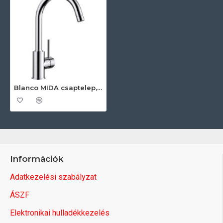
Blanco MIDA csaptelep, króm, HD 517742 Rozsdamentes acél csaptelep
Információk
Adatkezelési szabályzat
ÁSZF
Elektronikai hulladékkezelés