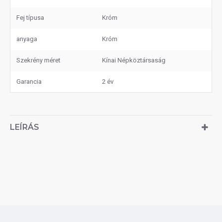
Fej típusa
Króm
anyaga
Króm
Szekrény méret
Kínai Népköztársaság
Garancia
2 év
LEÍRÁS