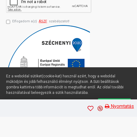
Elfogadom a(z)
ÁSZF
szabályzatot!
Ez a weboldal sütiket(cookie-kat) használ azért, hogy a weboldal
működjön és jobb felhasználió élményt nyújtson. A Süti beállítások
gombra kattintva több információt is megtudhat erről. Az oldal további
használatával beleegyezik a sütik használatába.
Süti beállítások
Elfogadom
Profimuszaki.hu - exPanda ERP
Nyomtatás
Sütik kezelése