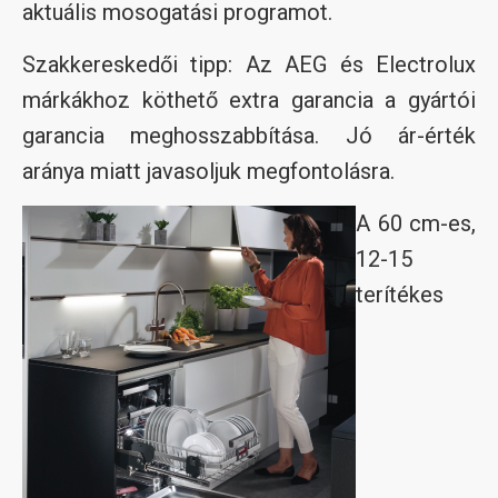
aktuális mosogatási programot.
Szakkereskedői tipp: Az AEG és Electrolux
márkákhoz köthető extra garancia a gyártói
garancia meghosszabbítása. Jó ár-érték
aránya miatt javasoljuk megfontolásra.
A 60 cm-es,
12-15
terítékes