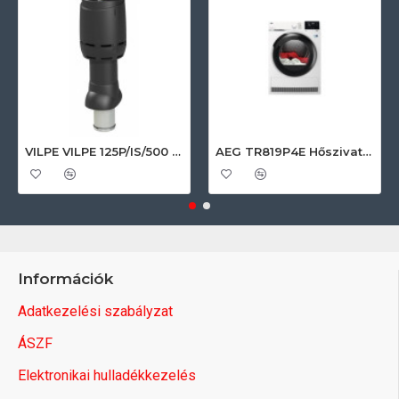
VILPE VILPE 125P/IS/500 FLOW tetőszellőző, fekete Szellőztető ventilátor tartozékok
AEG TR819P4E Hőszivattyús szárítógép
Információk
Adatkezelési szabályzat
ÁSZF
Elektronikai hulladékkezelés