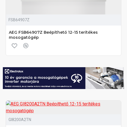
FSB64907Z
AEG FSB64907Z Beépíthető 12-15 terítékes
mosogatógép
GI8200A2TN