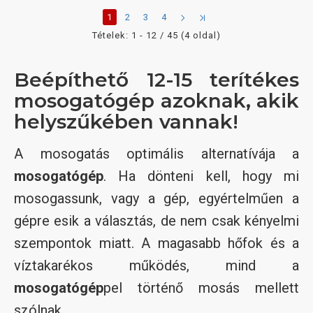
1
2
3
4
Tételek: 1 - 12 / 45 (4 oldal)
Beépíthető 12-15 terítékes
mosogatógép azoknak, akik
helyszűkében vannak!
A mosogatás optimális alternatívája a
mosogatógép
. Ha dönteni kell, hogy mi
mosogassunk, vagy a gép, egyértelműen a
gépre esik a választás, de nem csak kényelmi
szempontok miatt. A magasabb hőfok és a
víztakarékos működés, mind a
mosogatógép
pel történő mosás mellett
szólnak.