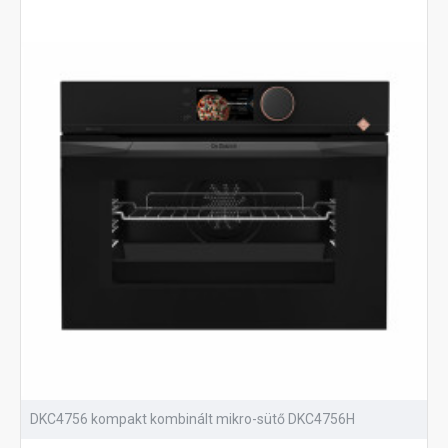
DKC4756 kompakt kombinált mikro-sütő DKC4756H