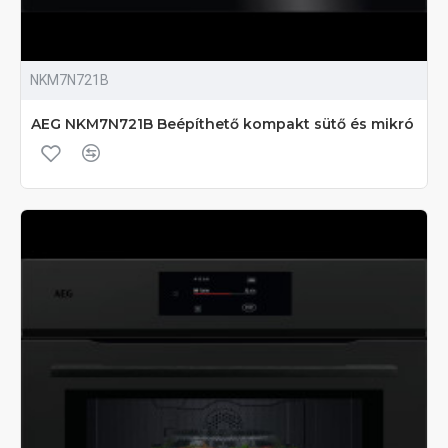
NKM7N721B
AEG NKM7N721B Beépíthető kompakt sütő és mikró