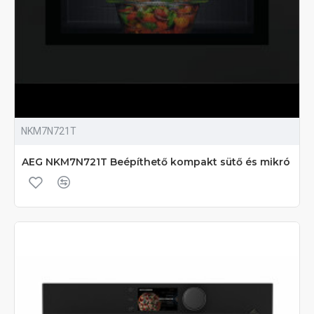
NKM7N721T
AEG NKM7N721T Beépíthető kompakt sütő és mikró