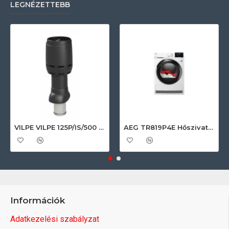
LEGNÉZETTEBB
VILPE VILPE 125P/IS/500 FLOW tetőszellőző, fekete Szellőztető ventilátor tartozékok
AEG TR819P4E Hőszivattyús szárítógép
Információk
Adatkezelési szabályzat