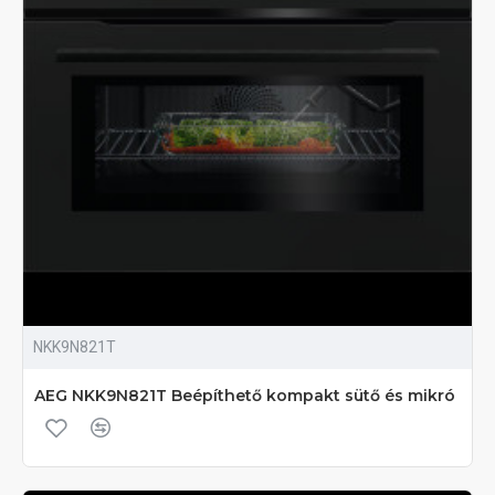
NKK9N821T
AEG NKK9N821T Beépíthető kompakt sütő és mikró