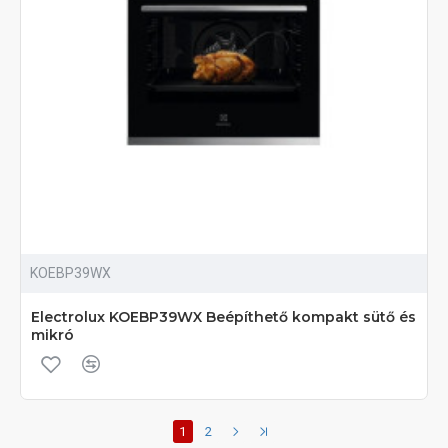
KOEBP39WX
Electrolux KOEBP39WX Beépíthető kompakt sütő és
mikró
1
2