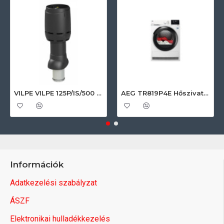
VILPE VILPE 125P/IS/500 FLOW tetőszellőző, fekete Szellőztető ventilátor tartozékok
AEG TR819P4E Hőszivattyús szárítógép
Információk
Adatkezelési szabályzat
ÁSZF
Elektronikai hulladékkezelés