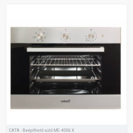
CATA - Beépíthető sütő ME-4006 X