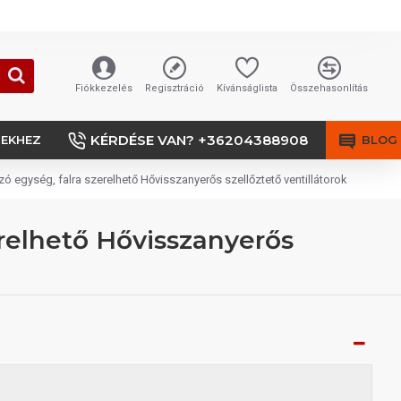
Fiókkezelés
Regisztráció
Kívánságlista
Összehasonlítás
KÉRDÉSE VAN? +36204388908
SEKHEZ
BLOG
egység, falra szerelhető Hővisszanyerős szellőztető ventillátorok
relhető Hővisszanyerős