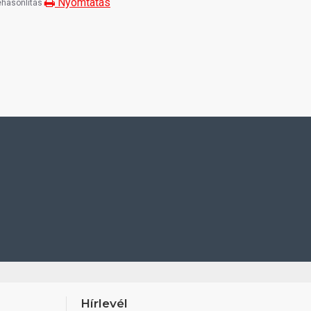
Nyomtatás
hasonlítás
Hírlevél