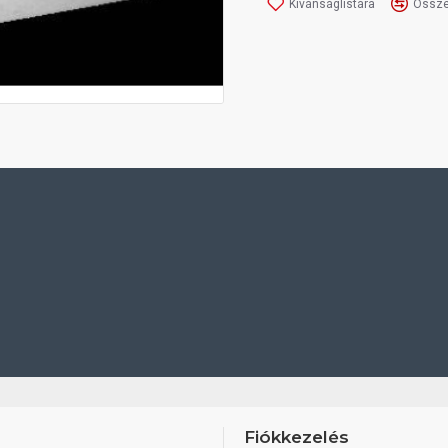
Kívánságlistára
Össze
Fiókkezelés