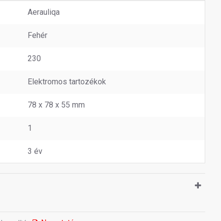
Aerauliqa
Fehér
230
Elektromos tartozékok
78 x 78 x 55 mm
1
3 év