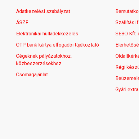
Adatkezelési szabályzat
Bemutatko
ÁSZF
Szállítási 
Elektronikai hulladékkezelés
SEBO Kft.
OTP bank kártya elfogadói tájékoztató
Elérhetős
Cégeknek pályázatokhoz,
Oldaltkérk
közbeszerzésekhez
Régi készü
Csomagajánlat
Beüzemel
Gyári extra