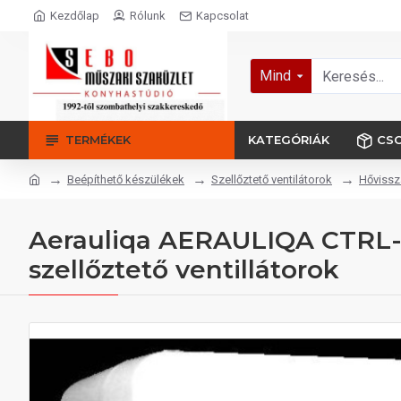
Kezdőlap
Rólunk
Kapcsolat
Mind
TERMÉKEK
KATEGÓRIÁK
CS
Beépíthető készülékek
Szellőztető ventilátorok
Hővissza
Aerauliqa AERAULIQA CTRL-S-
szellőztető ventillátorok