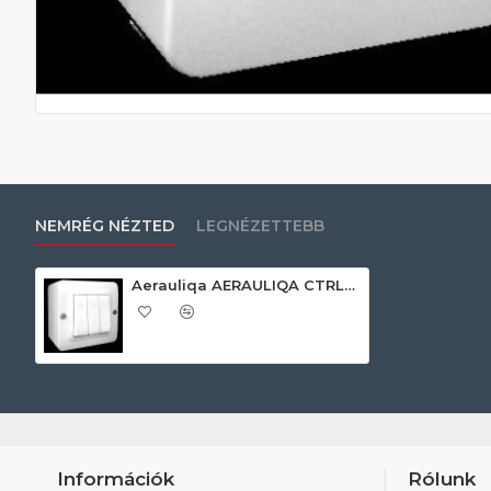
NEMRÉG NÉZTED
LEGNÉZETTEBB
Aerauliqa AERAULIQA CTRL-S-P szabályzó egység, falra szerelhető Hővisszanyerős szellőztető ventillátorok
Információk
Rólunk