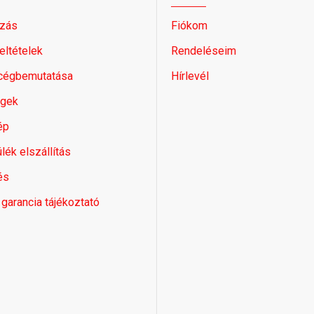
zás
Fiókom
feltételek
Rendeléseim
 cégbemutatása
Hírlevél
égek
ép
lék elszállítás
és
 garancia tájékoztató