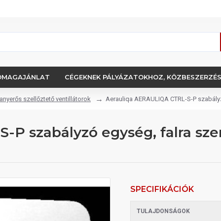
OMAGAJÁNLAT
CÉGEKNEK PÁLYÁZATOKHOZ, KÖZBESZERZÉ
nyerős szellőztető ventillátorok
Aerauliqa AERAULIQA CTRL-S-P szabályzó 
P szabályzó egység, falra sze
SPECIFIKÁCIÓK
TULAJDONSÁGOK