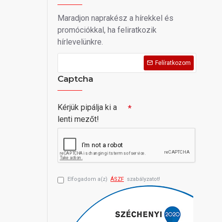
Maradjon naprakész a hírekkel és
promóciókkal, ha feliratkozik
hírlevelünkre.
Felíratkozom
Captcha
Kérjük pipálja ki a
lenti mezőt!
Elfogadom a(z)
ÁSZF
szabályzatot!