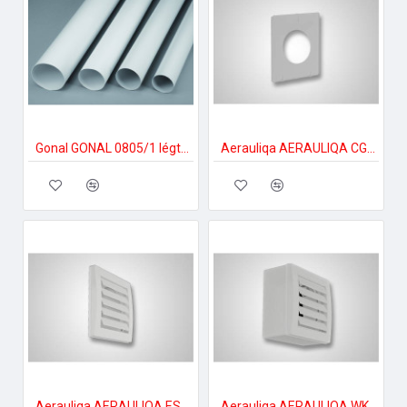
Gonal GONAL 0805/1 légtechnikai cső NA120 L=1000 120-as páraelszívóhoz
Aerauliqa AERAULIQA CG-120 tömítőlemez Egyéb tartozékok
Aerauliqa AERAULIQA ES-120 gravitációs zsalu Zsalu páraelszívóhoz
Aerauliqa AERAULIQA WKS-120 ablakszett Szellőztető ventilátor tartozékok