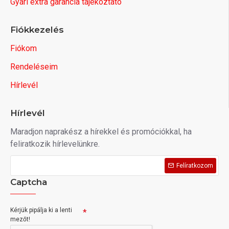
Gyári extra garancia tájékoztató
Fiókkezelés
Fiókom
Rendeléseim
Hírlevél
Hírlevél
Maradjon naprakész a hírekkel és promóciókkal, ha
feliratkozik hírlevelünkre.
Felíratkozom
Captcha
Kérjük pipálja ki a lenti
mezőt!