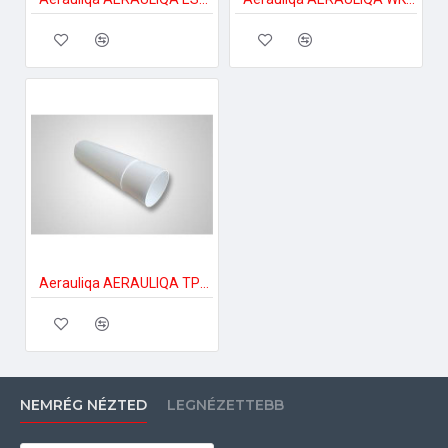
Aerauliqa AERAULIQA TP-125/300 állítható hosszméretű légtechnikai cső Hang és zajszigetelt cső
NEMRÉG NÉZTED
LEGNÉZETTEBB