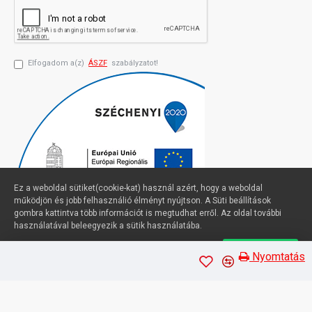
Elfogadom a(z)
ÁSZF
szabályzatot!
Ez a weboldal sütiket(cookie-kat) használ azért, hogy a weboldal
működjön és jobb felhasználió élményt nyújtson. A Süti beállítások
gombra kattintva több információt is megtudhat erről. Az oldal további
használatával beleegyezik a sütik használatába.
Süti beállítások
Elfogadom
Profimuszaki.hu - exPanda ERP
Nyomtatás
Sütik kezelése