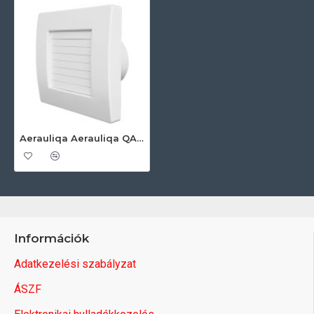
Aerauliqa Aerauliqa QA-120T BB ventilátor automata előlapzárással, utószellőztető funkcióval Axiális szellőztető ventilátor
Információk
Adatkezelési szabályzat
ÁSZF