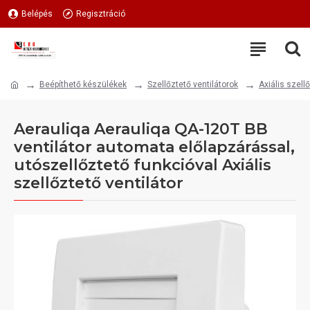
Belépés
Regisztráció
Beépíthető készülékek
Szellőztető ventilátorok
Axiális szellő
Aerauliqa Aerauliqa QA-120T BB
ventilátor automata előlapzárással,
utószellőztető funkcióval Axiális
szellőztető ventilátor