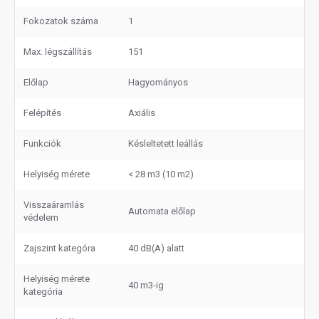
Fokozatok száma
1
Max. légszállítás
151
Előlap
Hagyományos
Felépítés
Axiális
Funkciók
Késleltetett leállás
Helyiség mérete
< 28 m3 (10 m2)
Visszaáramlás
Automata előlap
védelem
Zajszint kategóra
40 dB(A) alatt
Helyiség mérete
40 m3-ig
kategória