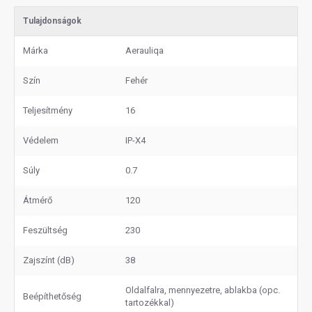
Tulajdonságok
Márka
Aerauliqa
Szín
Fehér
Teljesítmény
16
Védelem
IP-X4
Súly
0.7
Átmérő
120
Feszültség
230
Zajszínt (dB)
38
Oldalfalra, mennyezetre, ablakba (opc.
Beépíthetőség
tartozékkal)