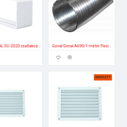
Gonal GONAL SU-2020 csatlakozó/toldó 90x180 150-es páraelszívóhoz
Gonal Gonal A690/1 méter Flexibilis ALU cső Á150 mm 150-es páraelszívóhoz
KERESETT