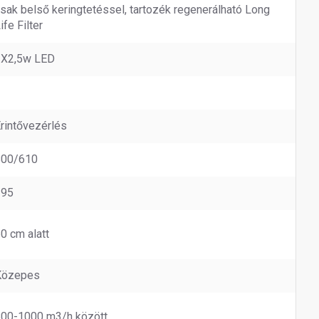
sak belső keringtetéssel, tartozék regenerálható Long
ife Filter
3X2,5w LED
1
rintővezérlés
800/610
395
0 cm alatt
Közepes
00-1000 m3/h között