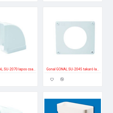
Gonal GONAL SU-2070 lapos csatorna 90Â° vízszintes, 90x180 150-es páraelszívóhoz
Gonal GONAL SU-2045 takaró lap, NA150 150-es páraelszívóhoz