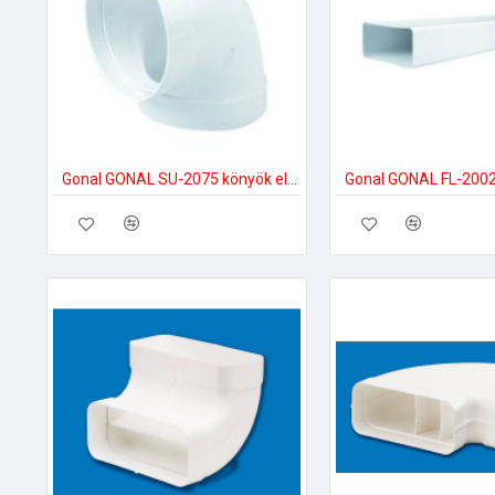
Gonal GONAL SU-2075 könyök elem 90Â°, NA150 150-es páraelszívóhoz