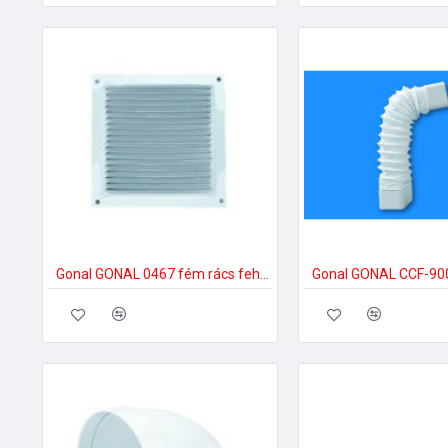
Gonal GONAL 0467 fém rács fehér színben, 200x200 150-es páraelszívóhoz