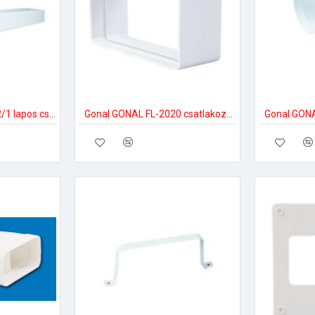
Gonal GONAL FL-2002/1 lapos csatorna, 90x220 L=1000 150-es páraelszívóhoz
Gonal GONAL FL-2020 csatlakozó/toldó, 90x220 150-es páraelszívóhoz