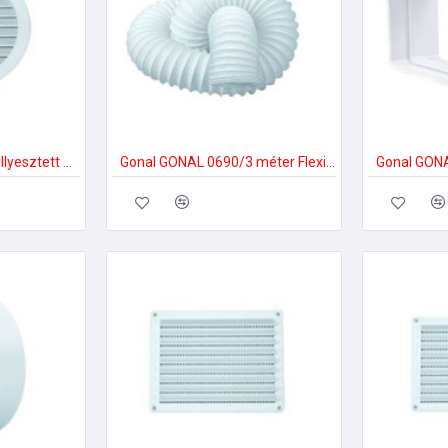
Gonal GONAL 0464 süllyesztett fix rács, NA150 150-es páraelszívóhoz
Gonal GONAL 0690/3 méter Flexi PVC cső, Á150 mm 150-es páraelszívóhoz