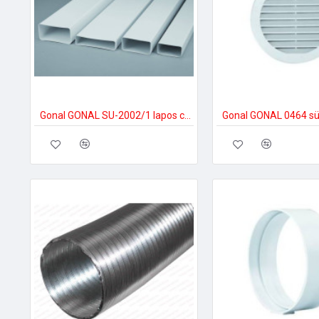
Gonal GONAL SU-2002/1 lapos csatorna, 90x180 L=1000 150-es páraelszívóhoz