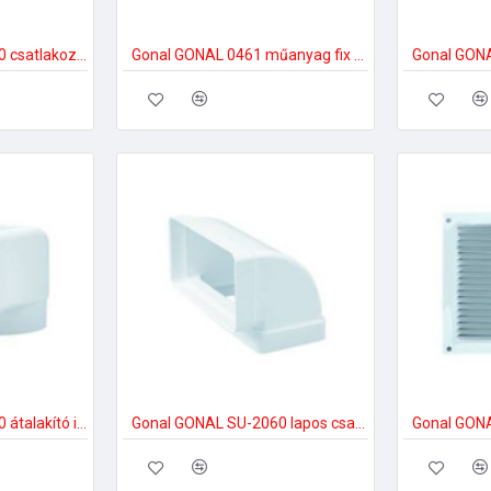
Gonal GONAL SU-2030 csatlakozó/toldó, NA150 150-es páraelszívóhoz
Gonal GONAL 0461 műanyag fix rács, 230x230 150-es páraelszívóhoz
Gonal GONAL SU-2050 átalakító idom 90Â°, NA150 - 90x180 150-es páraelszívóhoz
Gonal GONAL SU-2060 lapos csatorna sarok függőleges, 90x180 150-es páraelszívóhoz