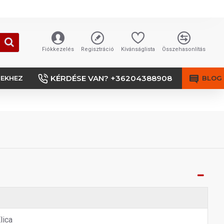
Fiókkezelés
Regisztráció
Kívánságlista
Összehasonlítás
KÉRDÉSE VAN? +36204388908
SEKHEZ
BLOG
lica