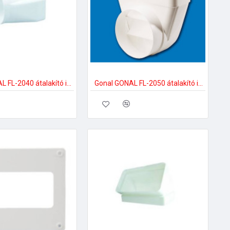
Gonal GONAL FL-2040 átalakító idom, NA150 - 90x220 150-es páraelszívóhoz
Gonal GONAL FL-2050 átalakító idom 90Â°, NA150 - 90x220 150-es páraelszívóhoz