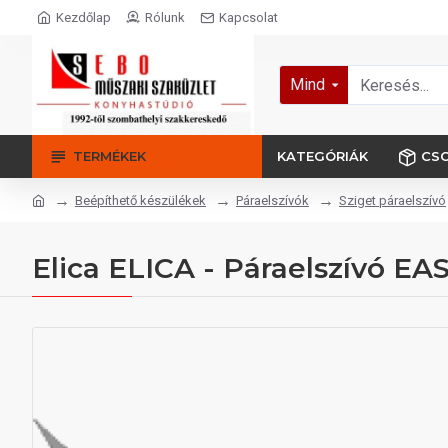
Kezdőlap
Rólunk
Kapcsolat
Mind
TERMÉKEK
KATEGÓRIÁK
CS
Beépíthető készülékek
Páraelszívók
Sziget páraelszívó
Elica ELICA - Páraelszívó EAS