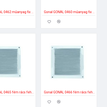
Gonal GONAL 0462 műanyag fix rács, 230x430 150-es páraelszívóhoz
Gonal GONAL 0460 műanyag fix rács, 150x200 150-es páraelszívóhoz
Gonal GONAL 0465 fém rács fehér színben, 150x150 150-es páraelszívóhoz
Gonal GONAL 0466 fém rács fehér színben, 170x170 150-es páraelszívóhoz