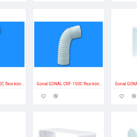
Gonal GONAL CCF-900C flexi könyök, 90x180 150-es páraelszívóhoz
Gonal GONAL CRF-150C flexi könyök, NA150 150-es páraelszívóhoz