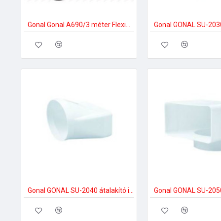
Gonal Gonal A690/3 méter Flexibilis ALU cső Á150 mm 150-es páraelszívóhoz
Gonal GONAL SU-2040 átalakító idom, NA150 - 90x180 150-es páraelszívóhoz