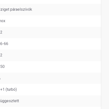
ziget páraelszívók
nox
12
46-66
52
150
A
+1 (turbó)
üggesztett