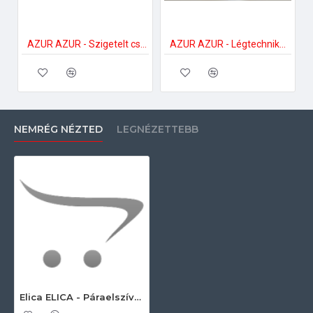
AZUR AZUR - Szigetelt cső Alu Sound Optima Plus 152 mm 3 méter/csomag Hang és zajszigetelt cső
AZUR AZUR - Légtechnikai ragasztószalag 48 mm x 30 méter Kiegészítők páraelszívóhoz
NEMRÉG NÉZTED
LEGNÉZETTEBB
Elica ELICA - Páraelszívó CLOUD SEVEN IX/F/90 Mennyezetbe építhető páraelszívó