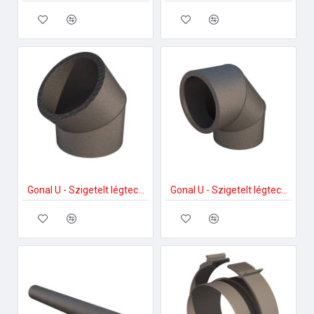
Gonal U - Szigetelt légtechnikai könyök 150; 45Â°-os Szellőztető ventilátor tartozékok
Gonal U - Szigetelt légtechnikai könyök 150; 90Â°-os Szellőztető ventilátor tartozékok