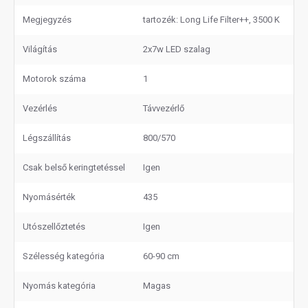
Megjegyzés
tartozék: Long Life Filter++, 3500 K
Világítás
2x7w LED szalag
Motorok száma
1
Vezérlés
Távvezérlő
Légszállítás
800/570
Csak belső keringtetéssel
Igen
Nyomásérték
435
Utószellőztetés
Igen
Szélesség kategória
60-90 cm
Nyomás kategória
Magas