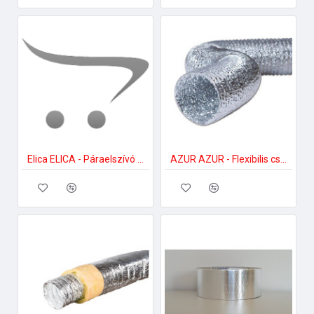
Elica ELICA - Páraelszívó aktívszén szűrőkészlet LONG LIFE++ mennyezeti elszívókhoz Bekötő szett
AZUR AZUR - Flexibilis cső Alu Basic 152 mm 3 méter/csomag Flexibilis cső páraelszívóhoz