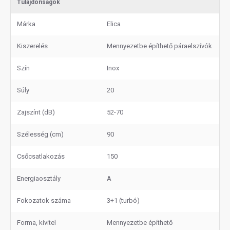
Tulajdonságok
Márka
Elica
Kiszerelés
Mennyezetbe építhető páraelszívók
Szín
Inox
Súly
20
Zajszínt (dB)
52-70
Szélesség (cm)
90
Csőcsatlakozás
150
Energiaosztály
A
Fokozatok száma
3+1 (turbó)
Forma, kivitel
Mennyezetbe építhető