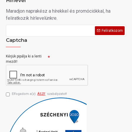
Hírlevél
Maradjon naprakész a hírekkel és promóciókkal, ha
feliratkozik hírlevelünkre.
Felíratkozom
Captcha
Kérjük pipálja ki a lenti
mezőt!
Elfogadom a(z)
ÁSZF
szabályzatot!