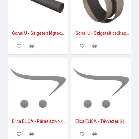
Gonal U - Szigetelt légtechnikai cső 150 L=2000 mm Szellőztető ventilátor tartozékok
Gonal U - Szigetelt csőkapocs / csőtoldó 150 mm Szellőztető ventilátor tartozékok
Elica ELICA - Páraelszívó regenerálható aktívszén-szűrő MOD45 LONG LIFE Szénszűrő páraelszívóhoz
Elica ELICA - Távvezérlő (KIT0121469) Fekete Távvezérlő páraelszívóhoz