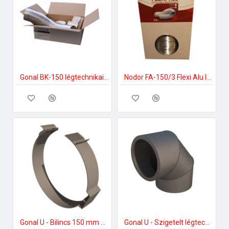
Gonal BK-150 légtechnikai bekötő szett 150-es páraelszívóhoz
Nodor FA-150/3 Flexi Alu légtechnikai bekötő szett Bekötő szett
Gonal U - Bilincs 150 mm Szellőztető ventilátor tartozékok
Gonal U - Szigetelt légtechnikai könyök 125; 90Â°-os Szellőztető ventilátor tartozékok