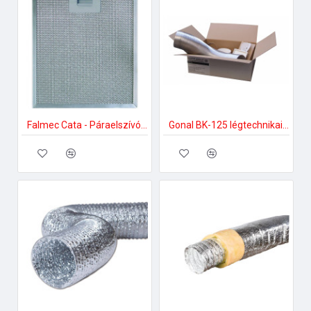
Falmec Cata - Páraelszívó fém zsírfilter V-, Beta; PV; Ceres Fém zsírszűrő
Gonal BK-125 légtechnikai bekötő szett 150-es páraelszívóhoz