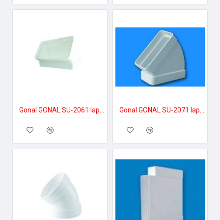
Gonal GONAL SU-2061 lapos csatorna 45Â° függőleges, 90x180 150-es páraelszívóhoz
Gonal GONAL SU-2071 lapos csatorna 45Â° vízszintes, 90x180 150-es páraelszívóhoz