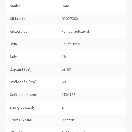
Márka
Cata
Cikkszám
02027003
Kiszerelés
Fali páraelszívók
Szín
Fehér üveg
Súly
18
Zajszínt (dB)
53-63
Szélesség (cm)
60
Csőcsatlakozás
150/125
Energiaosztály
E
Forma, kivitel
Döntött