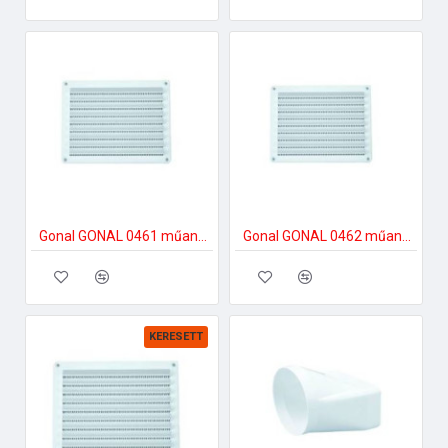
Gonal GONAL 0461 műanyag fix rács, 230x230 150-es páraelszívóhoz
Gonal GONAL 0462 műanyag fix rács, 230x430 150-es páraelszívóhoz
KERESETT