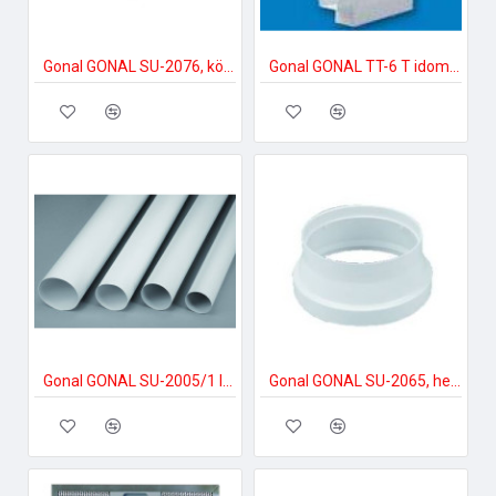
Gonal GONAL SU-2076, könyök elem 45Â°, NA150 150-es páraelszívóhoz
Gonal GONAL TT-6 T idom, 90x180 150-es páraelszívóhoz
Gonal GONAL SU-2005/1 légtechnikai cső, NA150 L=1000 150-es páraelszívóhoz
Gonal GONAL SU-2065, hengeres szűkítő, NA150/125 150-es páraelszívóhoz