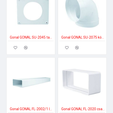
Gonal GONAL SU-2045 takaró lap, NA150 150-es páraelszívóhoz
Gonal GONAL SU-2075 könyök elem 90Â°, NA150 150-es páraelszívóhoz
Gonal GONAL FL-2002/1 lapos csatorna, 90x220 L=1000 150-es páraelszívóhoz
Gonal GONAL FL-2020 csatlakozó/toldó, 90x220 150-es páraelszívóhoz