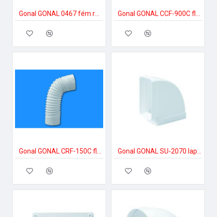
Gonal GONAL 0467 fém rács fehér színben, 200x200 150-es páraelszívóhoz
Gonal GONAL CCF-900C flexi könyök, 90x180 150-es páraelszívóhoz
Gonal GONAL CRF-150C flexi könyök, NA150 150-es páraelszívóhoz
Gonal GONAL SU-2070 lapos csatorna 90Â° vízszintes, 90x180 150-es páraelszívóhoz