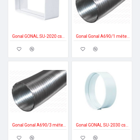
Gonal GONAL SU-2020 csatlakozó/toldó 90x180 150-es páraelszívóhoz
Gonal Gonal A690/1 méter Flexibilis ALU cső Á150 mm 150-es páraelszívóhoz
Gonal Gonal A690/3 méter Flexibilis ALU cső Á150 mm 150-es páraelszívóhoz
Gonal GONAL SU-2030 csatlakozó/toldó, NA150 150-es páraelszívóhoz