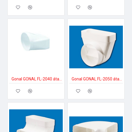
Gonal GONAL FL-2040 átalakító idom, NA150 - 90x220 150-es páraelszívóhoz
Gonal GONAL FL-2050 átalakító idom 90Â°, NA150 - 90x220 150-es páraelszívóhoz