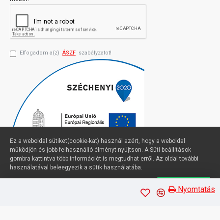
Elfogadom a(z)
ÁSZF
szabályzatot!
Ez a weboldal sütiket(cookie-kat) használ azért, hogy a weboldal
működjön és jobb felhasználió élményt nyújtson. A Süti beállítások
gombra kattintva több információt is megtudhat erről. Az oldal további
használatával beleegyezik a sütik használatába.
Süti beállítások
Elfogadom
Profimuszaki.hu - exPanda ERP
Nyomtatás
Sütik kezelése