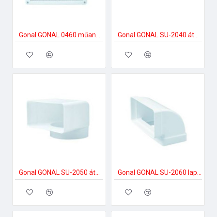
Gonal GONAL 0460 műanyag fix rács, 150x200 150-es páraelszívóhoz
Gonal GONAL SU-2040 átalakító idom, NA150 - 90x180 150-es páraelszívóhoz
Gonal GONAL SU-2050 átalakító idom 90Â°, NA150 - 90x180 150-es páraelszívóhoz
Gonal GONAL SU-2060 lapos csatorna sarok függőleges, 90x180 150-es páraelszívóhoz