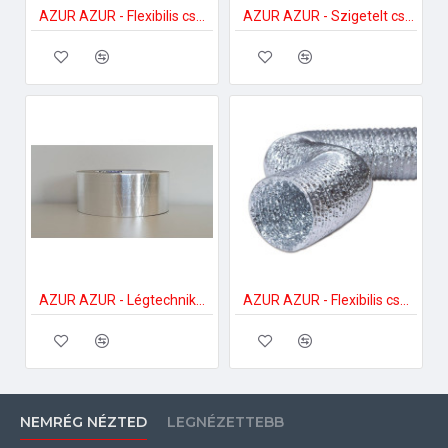
AZUR AZUR - Flexibilis cső Alu Basic 152 mm 3 méter/csomag Flexibilis cső páraelszívóhoz
AZUR AZUR - Szigetelt cső Alu Sound Optima Plus 152 mm 3 méter/csomag Hang és zajszigetelt cső
AZUR AZUR - Légtechnikai ragasztószalag 48 mm x 30 méter Kiegészítők páraelszívóhoz
AZUR AZUR - Flexibilis cső Alu Basic 127 mm 3 méter/csomag Flexibilis cső páraelszívóhoz
NEMRÉG NÉZTED
LEGNÉZETTEBB