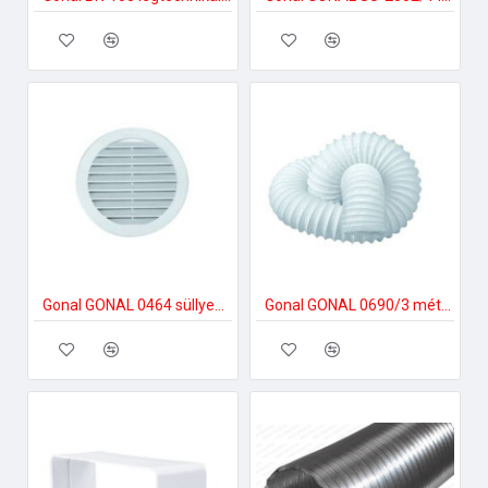
Gonal GONAL 0464 süllyesztett fix rács, NA150 150-es páraelszívóhoz
Gonal GONAL 0690/3 méter Flexi PVC cső, Á150 mm 150-es páraelszívóhoz