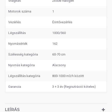
Világítás
2x50w halogén
Motorok száma
1
Vezérlés
Érintővezérlés
Légszállítás
1000/560
Nyomásérték
162
Szélesség kategória
60-70 cm
Nyomás kategória
Alacsony
Légszállítás kategória
800-1000 m3/h között
Garancia
3 + 3 év (Regisztráció köteles)
LEÍRÁS