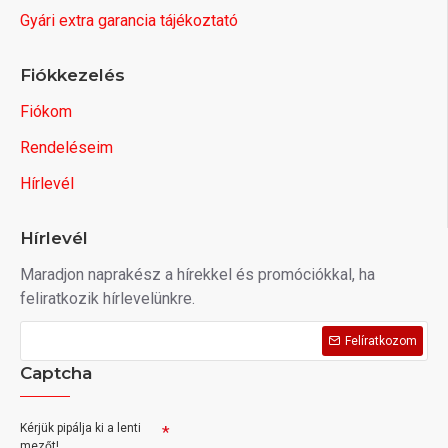
Gyári extra garancia tájékoztató
Fiókkezelés
Fiókom
Rendeléseim
Hírlevél
Hírlevél
Maradjon naprakész a hírekkel és promóciókkal, ha
feliratkozik hírlevelünkre.
Felíratkozom
Captcha
Kérjük pipálja ki a lenti
mezőt!