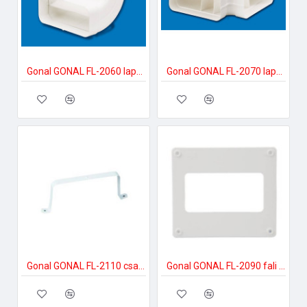
Gonal GONAL FL-2060 lapos csatorna sarok függőleges, 90x220 150-es páraelszívóhoz
Gonal GONAL FL-2070 lapos csatorna 90Â° vízszintes, 90x220 150-es páraelszívóhoz
Gonal GONAL FL-2110 csatornatartó , 90x220 150-es páraelszívóhoz
Gonal GONAL FL-2090 fali csatlakozó elem, 90x220 - a készlet erejéig! 150-es páraelszívóhoz