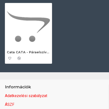
Cata CATA - Páraelszívó CERES 600 Fehér Kürtős páraelszívó
Információk
Adatkezelési szabályzat
ÁSZF