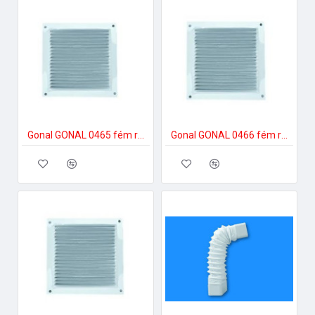
Gonal GONAL 0465 fém rács fehér színben, 150x150 150-es páraelszívóhoz
Gonal GONAL 0466 fém rács fehér színben, 170x170 150-es páraelszívóhoz