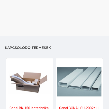
KAPCSOLÓDÓ TERMÉKEK
Gonal BK-150 légtechnikai bekötő szett 150-es páraelszívóhoz
Gonal GONAL SU-2002/1 lapos csatorna, 90x180 L=1000 150-es páraelszívóhoz