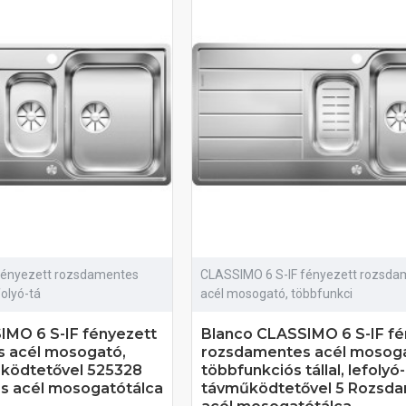
fényezett rozsdamentes
CLASSIMO 6 S-IF fényezett rozsda
olyó-tá
acél mosogató, többfunkci
IMO 6 S-IF fényezett
Blanco CLASSIMO 6 S-IF fé
 acél mosogató,
rozsdamentes acél mosoga
űködtetővel 525328
többfunkciós tállal, lefolyó-
 acél mosogatótálca
távműködtetővel 5 Rozsd