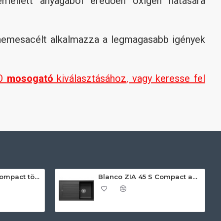
demellett anyagából eredően oxigén hatására
nemesacélt alkalmazza a legmagasabb igények
CO
mosogató
kiválasztásához, vagy keresse fel
Blanco ZIA 45 S Compact törtfehér exc.n. 527197 Gránit mosogatótálca
Blanco ZIA 45 S Compact antracit exc.n 524721 Gránit mosogatótálca