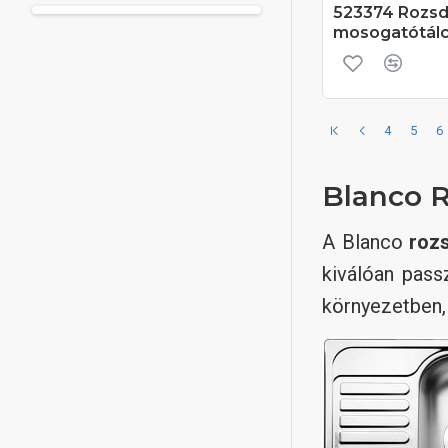
523374 Rozsd
mosogatótál
4
5
6
Blanco R
A Blanco
roz
kiválóan pass
környezetben,