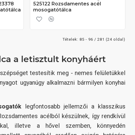
523378
525122 Rozsdamentes acél
atótálca
mosogatótálca
Tételek: 85 - 96 / 281 (24 oldal)
a a letisztult konyháért
n szépséget testesítik meg - nemes felületükkel
anyagot ugyanúgy alkalmazni bármilyen konyhai
sogatók
legfontosabb jellemzői a klasszikus
Rozsdamentes acélból készülnek, így rendkívül
akkal, illetve a hővel szemben, könnyedén