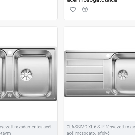
acél mosogatótálca
nyezett rozsdamentes acél
CLASSIMO XL 6 S-IF fényezett roz
ó-távm
acél mosogató, lefolyó