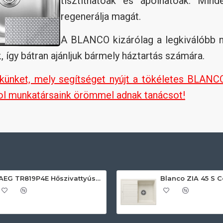
tisztíthatóak és ápolhatóak. Min
regenerálja magát.
A BLANCO kizárólag a legkiválóbb 
, így bátran ajánljuk bármely háztartás számára.
kkünket, mely segítséget nyújt a tökéletes BLAN
hol munkatársaink örömmel adnak tanácsot!
AEG TR819P4E Hőszivattyús szárítógép