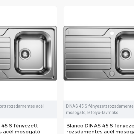
zett rozsdamentes acél
DINAS 45 S fényezett rozsdamente
mosogató, lefolyó-távműkö
 45 S fényezett
Blanco DINAS 45 S fényeze
s acél mosogató
rozsdamentes acél mosoga