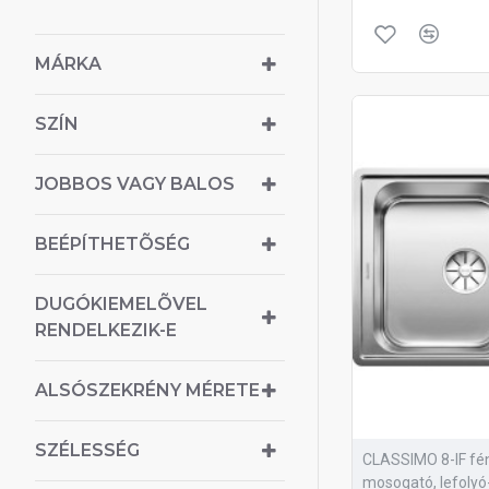
MÁRKA
SZÍN
JOBBOS VAGY BALOS
BEÉPÍTHETÕSÉG
DUGÓKIEMELÕVEL
RENDELKEZIK-E
ALSÓSZEKRÉNY MÉRETE
SZÉLESSÉG
CLASSIMO 8-IF fé
mosogató, lefoly