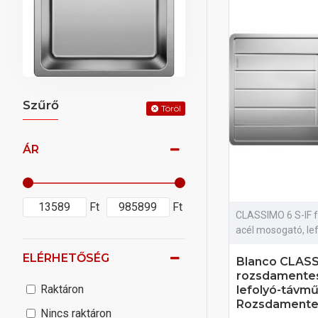
Szűrő
Töröl
ÁR
Ft
Ft
CLASSIMO 6 S-IF 
acél mosogató, lef
ELÉRHETŐSÉG
Blanco CLASS
rozsdamentes
Raktáron
lefolyó-távm
Rozsdamentes
Nincs raktáron