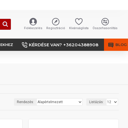
Fiókkezelés
Regisztráció
Kívánságlista
Összehasonlítás
KÉRDÉSE VAN? +36204388908
SEKHEZ
BLOG
Rendezés:
Listázás: