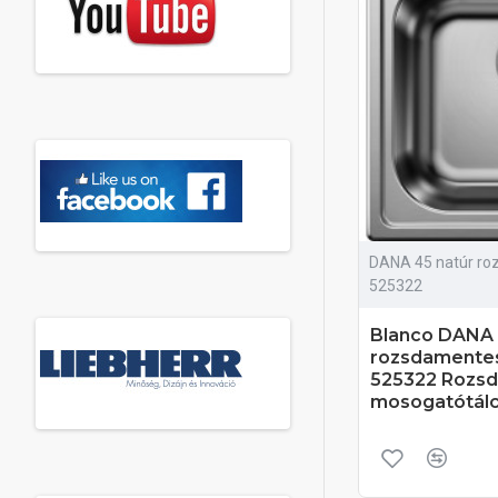
DANA 45 natúr ro
525322
Blanco DANA 
rozsdamente
525322 Rozsd
mosogatótál