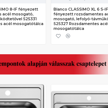
IMO 8-IF fényezett
Blanco CLASSIMO XL 6 S-I
 acél mosogató,
fényezett rozsdamentes a
űködtetővel 525331
mosogató, lefolyó-távműk
 acél mosogatótálca
525327 Rozsdamentes acé
mosogatótálca