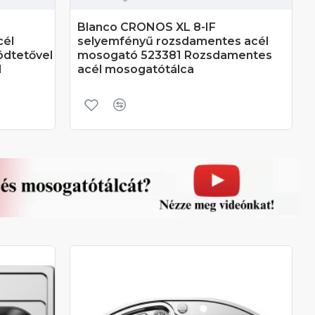
F
Blanco CRONOS XL 8-IF
cél
selyemfényű rozsdamentes acél
ödtetővel
mosogató 523381 Rozsdamentes
l
acél mosogatótálca