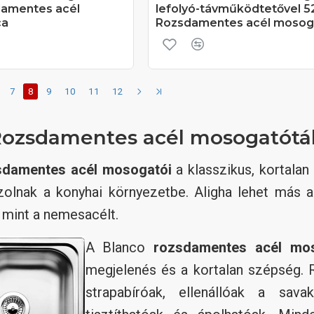
amentes acél
lefolyó-távműködtetővel 
ca
Rozsdamentes acél mosog
7
8
9
10
11
12
ozsdamentes acél mosogatótálc
sdamentes acél mosogatói
a klasszikus, kortala
zolnak a konyhai környezetbe. Aligha lehet más 
 mint a nemesacélt.
A Blanco
rozsdamentes acél mo
megjelenés és a kortalan szépség. 
strapabíróak, ellenállóak a sav