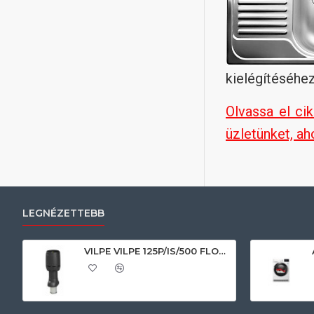
kielégítéséhez
Olvassa el ci
üzletünket, a
LEGNÉZETTEBB
VILPE VILPE 125P/IS/500 FLOW tetőszellőző, fekete Szellőztető ventilátor tartozékok