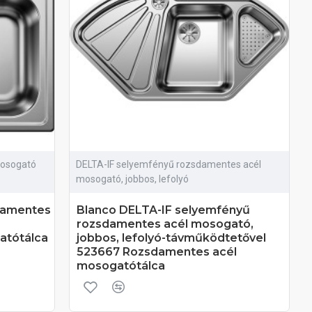
mosogató
DELTA-IF selyemfényű rozsdamentes acél
mosogató, jobbos, lefolyó
damentes
Blanco DELTA-IF selyemfényű
rozsdamentes acél mosogató,
atótálca
jobbos, lefolyó-távműködtetővel
523667 Rozsdamentes acél
mosogatótálca