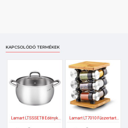
KAPCSOLÓDÓ TERMÉKEK
Lamart LTSSSET8 Edénykészlet
Lamart LT7010 Fűszertartó készlet