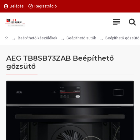
Belépés
Regisztráció
Beépíthető készülékek
Beépíthető sütők
Beépíthető gőzsütő
AEG TB8SB73ZAB Beépíthető
gőzsütő