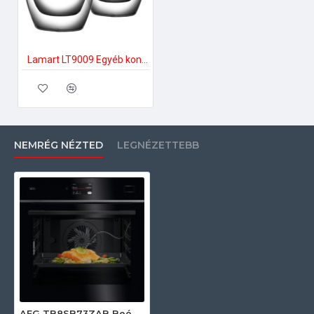
Lamart LT9009 Egyéb konyhai kiegészítők
NEMRÉG NÉZTED
LEGNÉZETTEBB
AEG TB8SB73ZAB Beépíthető gőzsütő