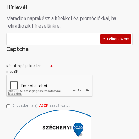
Hírlevél
Maradjon naprakész a hírekkel és promóciókkal, ha
feliratkozik hírlevelünkre.
Felíratkozom
Captcha
Kérjük pipálja ki a lenti
mezőt!
Elfogadom a(z)
ÁSZF
szabályzatot!