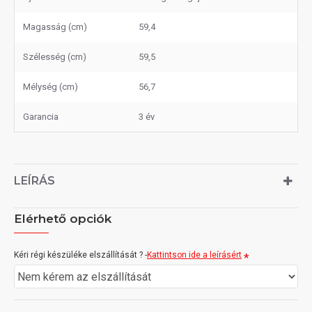
Magasság (cm)
59,4
Szélesség (cm)
59,5
Mélység (cm)
56,7
Garancia
3 év
LEÍRÁS
Elérhető opciók
Kéri régi készüléke elszállítását ? -
Kattintson ide a leírásért