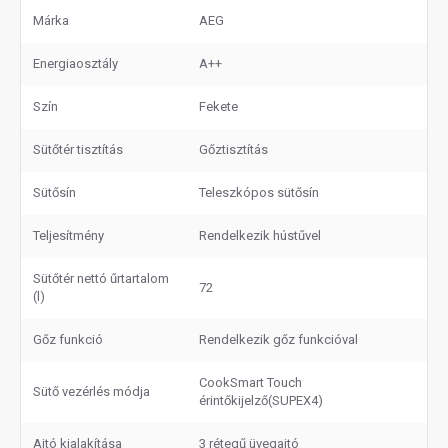
Márka
AEG
Energiaosztály
A++
Szín
Fekete
Sütőtér tisztítás
Gőztisztítás
Sütősín
Teleszkópos sütősín
Teljesítmény
Rendelkezik hústűvel
Sütőtér nettó űrtartalom
72
(l)
Gőz funkció
Rendelkezik gőz funkcióval
CookSmart Touch
Sütő vezérlés módja
érintőkijelző(SUPEX4)
Ajtó kialakítása
3 rétegű üvegajtó