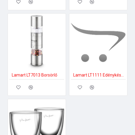
Lamart LT7013 Borsörlő
Lamart LT1111 Edénykészlet