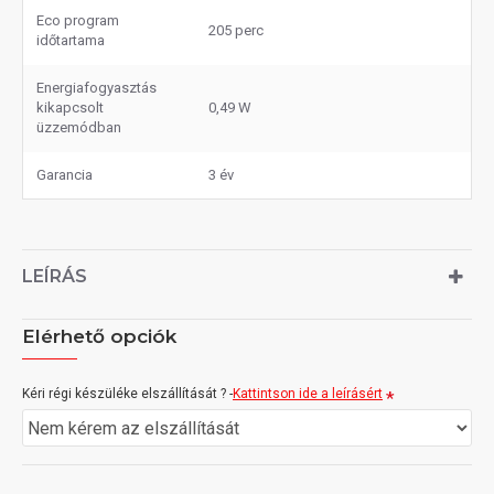
Eco program
205 perc
időtartama
Energiafogyasztás
kikapcsolt
0,49 W
üzzemódban
Garancia
3 év
LEÍRÁS
Elérhető opciók
Kéri régi készüléke elszállítását ? -
Kattintson ide a leírásért