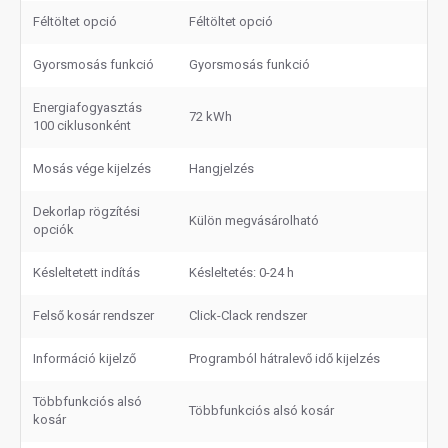
Féltöltet opció
Féltöltet opció
Gyorsmosás funkció
Gyorsmosás funkció
Energiafogyasztás
72 kWh
100 ciklusonként
Mosás vége kijelzés
Hangjelzés
Dekorlap rögzítési
Külön megvásárolható
opciók
Késleltetett indítás
Késleltetés: 0-24 h
Felső kosár rendszer
Click-Clack rendszer
Információ kijelző
Programból hátralevő idő kijelzés
Többfunkciós alsó
Többfunkciós alsó kosár
kosár