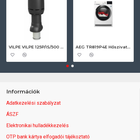
VILPE VILPE 125P/IS/500 FLOW tetőszellőző, fekete Szellőztető ventilátor tartozékok
AEG TR819P4E Hőszivattyús szárítógép
Információk
Adatkezelési szabályzat
ÁSZF
Elektronikai hulladékkezelés
OTP bank kártya elfogadói tájékoztató