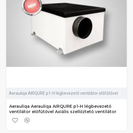
Aerauliqa AIRQURE p1-H légbevezető ventilátor előfűtővel
Aerauliqa Aerauliqa AIRQURE p1-H légbevezető
ventilátor előfűtővel Axiális szellőztető ventilátor