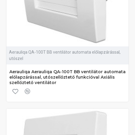
Aerauliqa QA-100T BB ventilátor automata előlapzárással,
utószel
Aerauliqa Aerauliqa QA-100T BB ventilátor automata
előlapzárással, utószellőztető funkcióval Axiális
szellőztető ventilátor