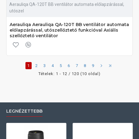
Aerauliqa QA-120T BB ventilátor automata előlapzárással,
utószel
Aerauliqa Aerauliqa QA-120T BB ventilátor automata
előlapzárással, utószellőztető funkcióval Axiális
szellőztető ventilátor
1
2
3
4
5
6
7
8
9
Tételek: 1 - 12 / 120 (10 oldal)
LEGNÉZETTEBB