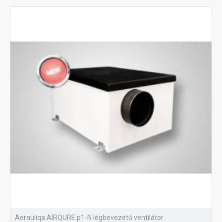
Aerauliqa AIRQURE p1-N légbevezető ventilátor