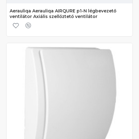
Aerauliqa Aerauliqa AIRQURE p1-N légbevezető
ventilátor Axiális szellőztető ventilátor