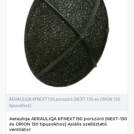
AERAULIQA KFNEXT150 porszűrő (NEXT-150 és ORION 150
típusokhoz)
Aerauliqa AERAULIQA KFNEXT150 porszűrő (NEXT-150
és ORION 150 típusokhoz) Axiális szellőztető
ventilátor