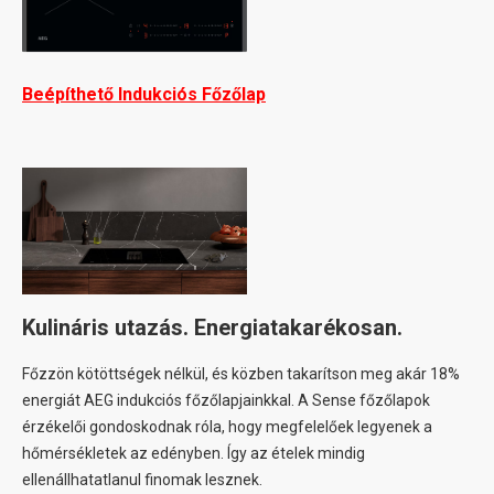
Beépíthető Indukciós Főzőlap
Kulináris utazás. Energiatakarékosan.
Főzzön kötöttségek nélkül, és közben takarítson meg akár 18%
energiát AEG indukciós főzőlapjainkkal. A Sense főzőlapok
érzékelői gondoskodnak róla, hogy megfelelőek legyenek a
hőmérsékletek az edényben. Így az ételek mindig
ellenállhatatlanul finomak lesznek.