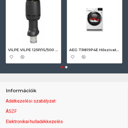
VILPE VILPE 125P/IS/500 FLOW tetőszellőző, fekete Szellőztető ventilátor tartozékok
AEG TR819P4E Hőszivattyús szárítógép
Információk
Adatkezelési szabályzat
ÁSZF
Elektronikai hulladékkezelés