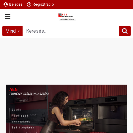
Belépés
Regisztráció
Mind