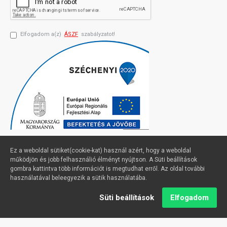
Elfogadom a(z)
ÁSZF
szabályzatot!
Ez a weboldal sütiket(cookie-kat) használ azért, hogy a weboldal
működjön és jobb felhasználió élményt nyújtson. A Süti beállítások
gombra kattintva több információt is megtudhat erről. Az oldal további
Profimuszaki.hu - exPanda ERP
használatával beleegyezik a sütik használatába.
Süti beállítások
Elfogadom
Kezdőlap
Kívánságlista
Email
Hívjon
Sütik kezelése