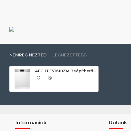
NEMRÉG NÉZTED
LEGNÉZETTEBB
AEG FEE53610ZM Beépíthető 12-15 terítékes mosogatógép
Információk
Rólunk