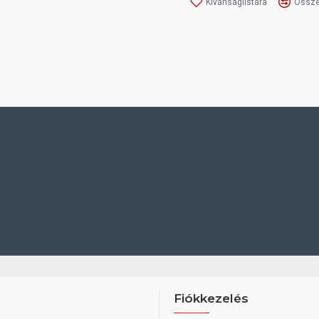
Kívánságlistára
Össze
Fiókkezelés