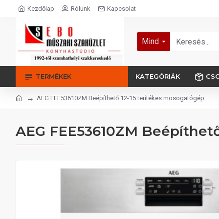
Kezdőlap
Rólunk
Kapcsolat
Mind
TERMÉKEK
KATEGÓRIÁK
CS
AEG FEE53610ZM Beépíthető 12-15 terítékes mosogatógép
AEG FEE53610ZM Beépíthető 