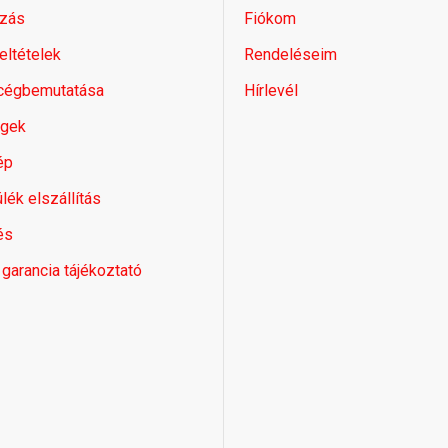
zás
Fiókom
feltételek
Rendeléseim
 cégbemutatása
Hírlevél
égek
ép
lék elszállítás
és
 garancia tájékoztató