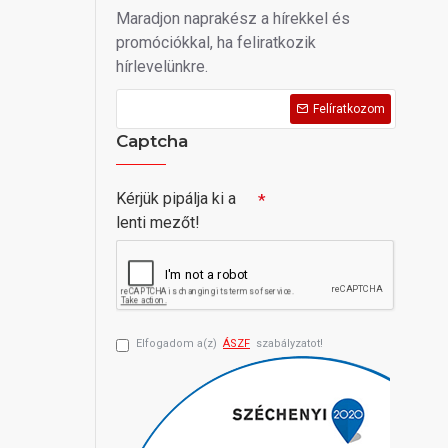
Maradjon naprakész a hírekkel és
promóciókkal, ha feliratkozik
hírlevelünkre.
Felíratkozom
Captcha
Kérjük pipálja ki a
lenti mezőt!
Elfogadom a(z)
ÁSZF
szabályzatot!