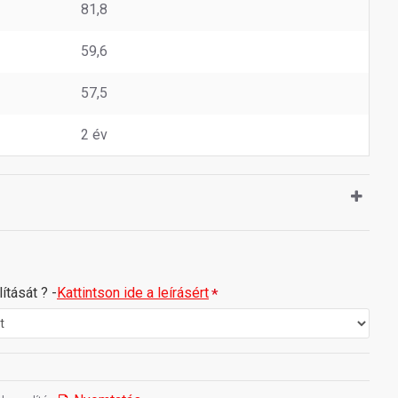
81,8
59,6
57,5
2 év
ítását ? -
Kattintson ide a leírásért