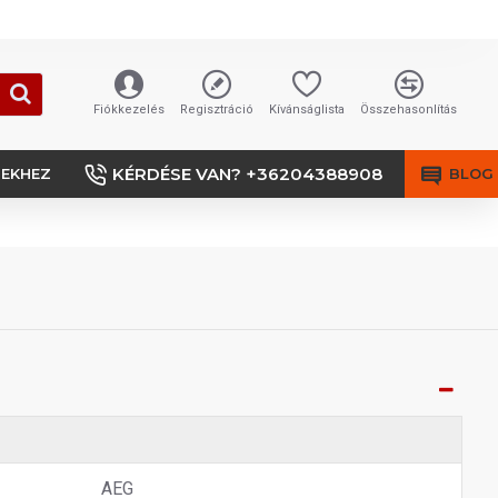
Fiókkezelés
Regisztráció
Kívánságlista
Összehasonlítás
KÉRDÉSE VAN? +36204388908
SEKHEZ
BLOG
AEG