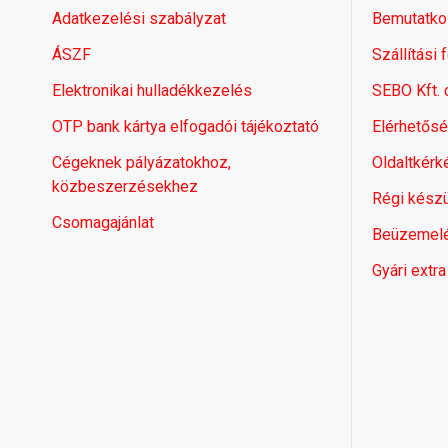
Adatkezelési szabályzat
Bemutatko
ÁSZF
Szállítási 
Elektronikai hulladékkezelés
SEBO Kft.
OTP bank kártya elfogadói tájékoztató
Elérhetős
Cégeknek pályázatokhoz,
Oldaltkérk
közbeszerzésekhez
Régi készü
Csomagajánlat
Beüzemel
Gyári extra