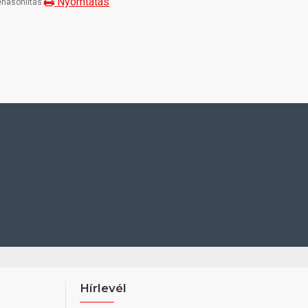
Nyomtatás
hasonlítás
Hírlevél