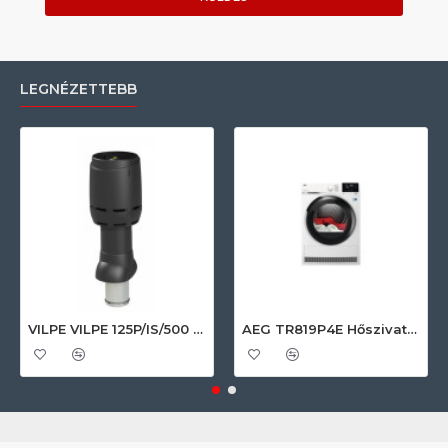
LEGNÉZETTEBB
VILPE VILPE 125P/IS/500 FLOW tetőszellőző, fekete Szellőztető ventilátor tartozékok
AEG TR819P4E Hőszivattyús szárítógép