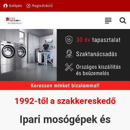
Belépés
Regisztráció
1992-től a szakkereskedő
Ipari mosógépek és