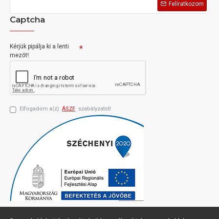
Felíratkozom
Captcha
Kérjük pipálja ki a lenti
mezőt!
Elfogadom a(z)
ÁSZF
szabályzatot!