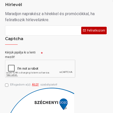
Hírlevél
Maradjon naprakész a hírekkel és promóciókkal, ha
feliratkozik hírlevelünkre.
Felíratkozom
Captcha
Kérjük pipálja ki a lenti
mezőt!
Elfogadom a(z)
ÁSZF
szabályzatot!