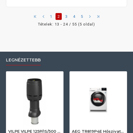
1
2
3
4
5
Tételek: 13 - 24 / 55 (5 oldal)
LEGNÉZETTEBB
VILPE VILPE 125P/IS/500 FLOW tetőszellőző, fekete Szellőztető ventilátor tartozékok
AEG TR819P4E Hőszivattyús szárítógép