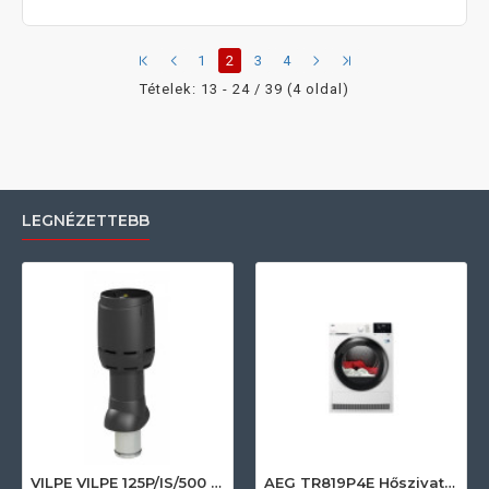
1
2
3
4
Tételek: 13 - 24 / 39 (4 oldal)
LEGNÉZETTEBB
VILPE VILPE 125P/IS/500 FLOW tetőszellőző, fekete Szellőztető ventilátor tartozékok
AEG TR819P4E Hőszivattyús szárítógép