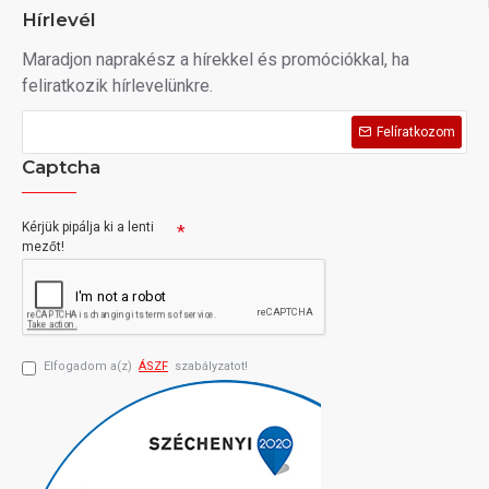
Hírlevél
Maradjon naprakész a hírekkel és promóciókkal, ha
feliratkozik hírlevelünkre.
Felíratkozom
Captcha
Kérjük pipálja ki a lenti
mezőt!
Elfogadom a(z)
ÁSZF
szabályzatot!