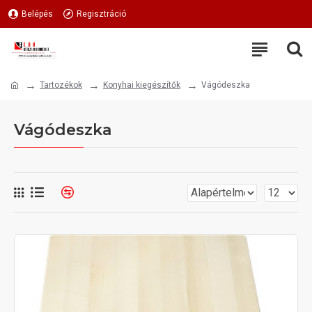
Belépés
Regisztráció
Tartozékok
Konyhai kiegészítők
Vágódeszka
Vágódeszka