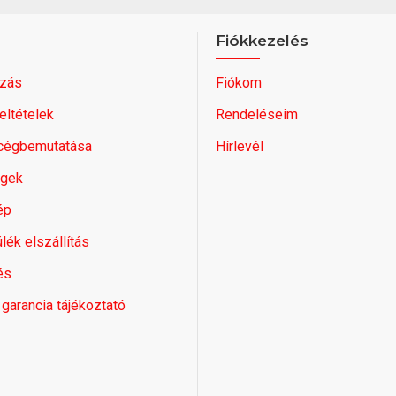
Fiókkezelés
zás
Fiókom
feltételek
Rendeléseim
 cégbemutatása
Hírlevél
égek
ép
lék elszállítás
és
 garancia tájékoztató