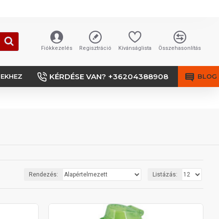
Fiókkezelés
Regisztráció
Kívánságlista
Összehasonlítás
KÉRDÉSE VAN? +36204388908
SEKHEZ
BLOG
Rendezés:
Listázás: