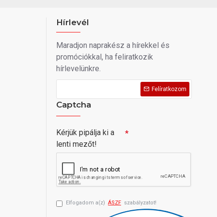
Hírlevél
Maradjon naprakész a hírekkel és
promóciókkal, ha feliratkozik
hírlevelünkre.
Felíratkozom
Captcha
Kérjük pipálja ki a
lenti mezőt!
Elfogadom a(z)
ÁSZF
szabályzatot!