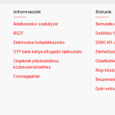
Információk
Rólunk
Adatkezelési szabályzat
Bemutatko
ÁSZF
Szállítási 
Elektronikai hulladékkezelés
SEBO Kft.
OTP bank kártya elfogadói tájékoztató
Elérhetős
Cégeknek pályázatokhoz,
Oldaltkérk
közbeszerzésekhez
Régi készü
Csomagajánlat
Beüzemel
Gyári extra