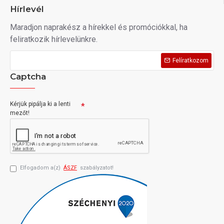
Hírlevél
Maradjon naprakész a hírekkel és promóciókkal, ha
feliratkozik hírlevelünkre.
Felíratkozom
Captcha
Kérjük pipálja ki a lenti
mezőt!
Elfogadom a(z)
ÁSZF
szabályzatot!