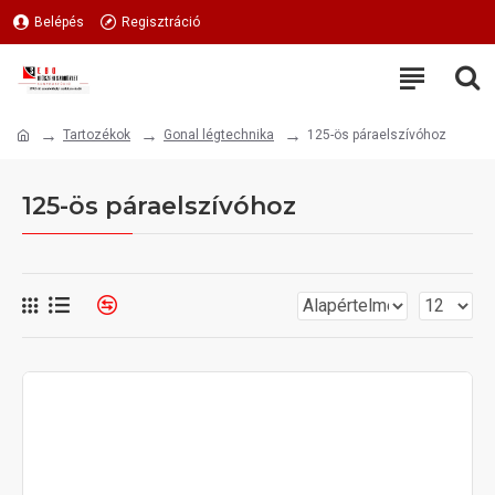
Belépés
Regisztráció
Tartozékok
Gonal légtechnika
125-ös páraelszívóhoz
125-ös páraelszívóhoz