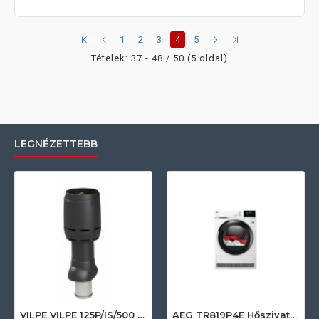
1
2
3
4
5
Tételek: 37 - 48 / 50 (5 oldal)
LEGNÉZETTEBB
VILPE VILPE 125P/IS/500 FLOW tetőszellőző, fekete Szellőztető ventilátor tartozékok
AEG TR819P4E Hőszivattyús szárítógép