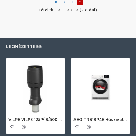
1
2
Tételek: 13 - 13 / 13 (2 oldal)
LEGNÉZETTEBB
VILPE VILPE 125P/IS/500 FLOW tetőszellőző, fekete Szellőztető ventilátor tartozékok
AEG TR819P4E Hőszivattyús szárítógép