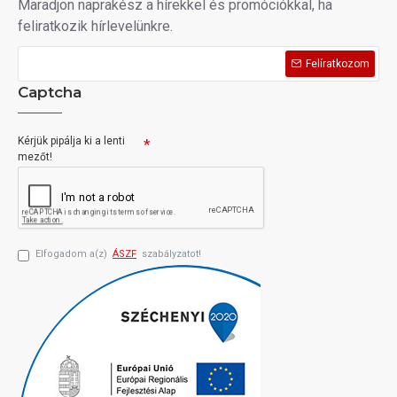
Maradjon naprakész a hírekkel és promóciókkal, ha
feliratkozik hírlevelünkre.
Felíratkozom
Captcha
Kérjük pipálja ki a lenti
mezőt!
Elfogadom a(z)
ÁSZF
szabályzatot!