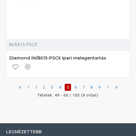
IN/BX15-PSCX
Diamond IN/BX15-PSCX Ipari melegentartás
1
2
3
4
5
6
7
8
9
Tételek: 49 - 60 / 103 (9 oldal)
LEGNÉZETTEBB