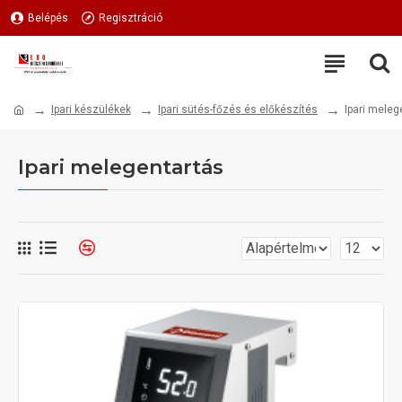
Belépés
Regisztráció
Ipari készülékek
Ipari sütés-főzés és előkészítés
Ipari meleg
Ipari melegentartás