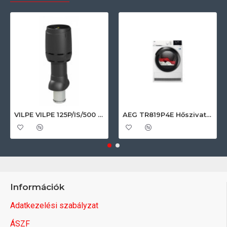
VILPE VILPE 125P/IS/500 FLOW tetőszellőző, fekete Szellőztető ventilátor tartozékok
AEG TR819P4E Hőszivattyús szárítógép
Információk
Adatkezelési szabályzat
ÁSZF