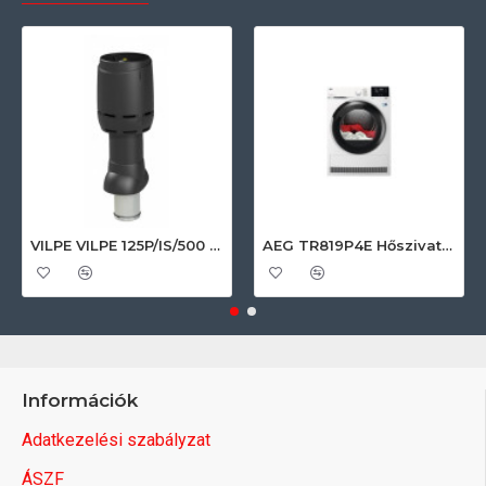
VILPE VILPE 125P/IS/500 FLOW tetőszellőző, fekete Szellőztető ventilátor tartozékok
AEG TR819P4E Hőszivattyús szárítógép
Információk
Adatkezelési szabályzat
ÁSZF