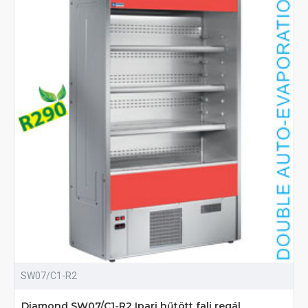
SW07/C1-R2
Diamond SW07/C1-R2 Ipari hűtött fali regál