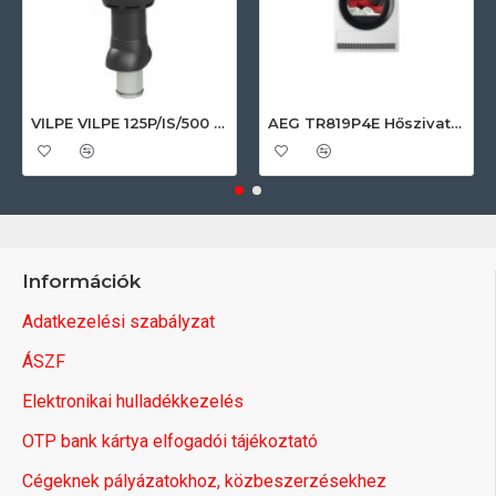
VILPE VILPE 125P/IS/500 FLOW tetőszellőző, fekete Szellőztető ventilátor tartozékok
AEG TR819P4E Hőszivattyús szárítógép
Információk
Adatkezelési szabályzat
ÁSZF
Elektronikai hulladékkezelés
OTP bank kártya elfogadói tájékoztató
Cégeknek pályázatokhoz, közbeszerzésekhez