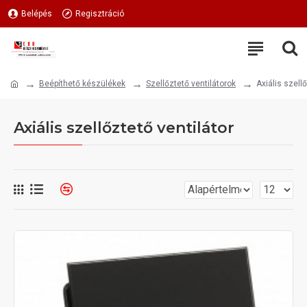
Belépés
Regisztráció
Beépíthető készülékek
Szellőztető ventilátorok
Axiális szellő
Axiális szellőztető ventilátor