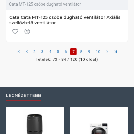
Cata MT-125 csőbe dugható ventilátor
Cata Cata MT-125 csőbe dugható ventilátor Axiális
szellőztető ventilátor
2
3
4
5
6
7
8
9
10
Tételek: 73 - 84 / 120 (10 oldal)
LEGNÉZETTEBB