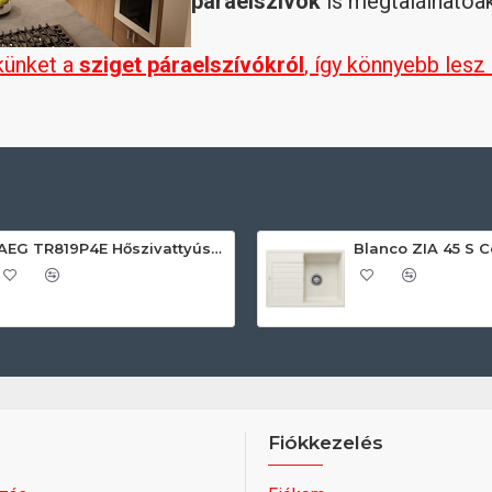
páraelszívók
is megtalálhatóak
künket a
sziget páraelszívókról
, így könnyebb lesz
AEG TR819P4E Hőszivattyús szárítógép
Fiókkezelés