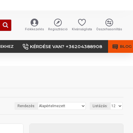
Fiókkezelés
Regisztráció
Kívánságlista
Összehasonlítás
KÉRDÉSE VAN? +36204388908
SEKHEZ
BLOG
Rendezés:
Listázás: