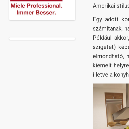
Amerikai stílu
Egy adott ko
számítanak, h
Például akkor
szigetet) kép
elmondható, h
kiemelt helyr
illetve a kony