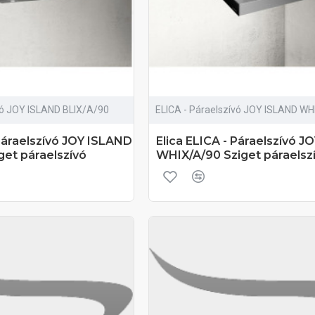
vó JOY ISLAND BLIX/A/90
ELICA - Páraelszívó JOY ISLAND W
 Páraelszívó JOY ISLAND
Elica ELICA - Páraelszívó 
get páraelszívó
WHIX/A/90 Sziget páraelsz