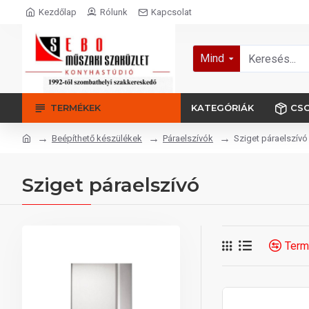
Kezdőlap
Rólunk
Kapcsolat
Mind
TERMÉKEK
KATEGÓRIÁK
CS
Beépíthető készülékek
Páraelszívók
Sziget páraelszívó
Sziget páraelszívó
Term