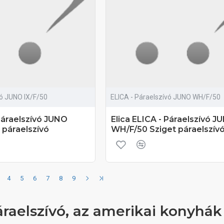
vó JUNO IX/F/50
ELICA - Páraelszívó JUNO WH/F/50
 Páraelszívó JUNO
Elica ELICA - Páraelszívó J
 páraelszívó
WH/F/50 Sziget páraelszív
4
5
6
7
8
9
áraelszívó, az amerikai konyhák