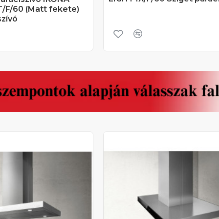
/F/60 (Matt fekete)
szívó