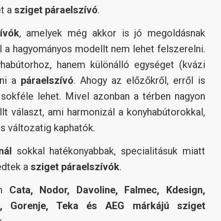
et a
sziget páraelszívó
.
ívók
, amelyek még akkor is jó megoldásnak
l a hagyományos modellt nem lehet felszerelni.
yhabútorhoz, hanem különálló egységet (kvázi
dni a
páraelszívó
. Ahogy az előzőkről, erről is
 sokféle lehet. Mivel azonban a térben nagyon
llt választ, ami harmonizál a konyhabútorokkal,
es változatig kaphatók.
nál
sokkal hatékonyabbak, specialitásuk miatt
edtek a
sziget páraelszívók
.
an
Cata, Nodor, Davoline, Falmec, Kdesign,
ool, Gorenje, Teka és AEG márkájú sziget