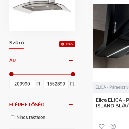
Szűrő
Töröl
ÁR
Ft
Ft
ELICA - Páraelszí
Elica ELICA -
ELÉRHETŐSÉG
ISLAND BL/A/1
Nincs raktáron