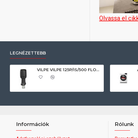
Olvassa el cik
LEGNÉZETTEBB
VILPE VILPE 125P/IS/500 FLOW tetőszellőző, fekete Szellőztető ventilátor tartozékok
Információk
Rólunk