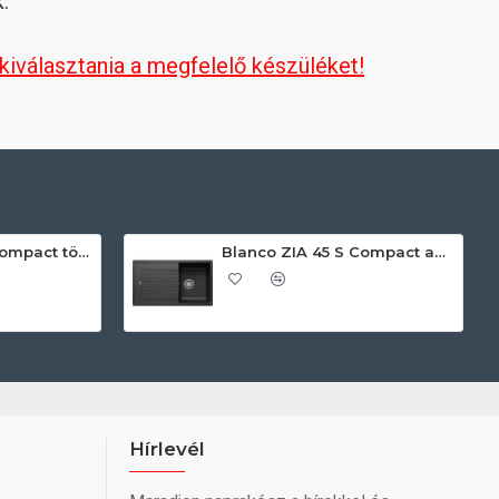
.
 kiválasztania a megfelelő készüléket!
Blanco ZIA 45 S Compact törtfehér exc.n. 527197 Gránit mosogatótálca
Blanco ZIA 45 S Compact antracit exc.n 524721 Gránit mosogatótálca
Hírlevél