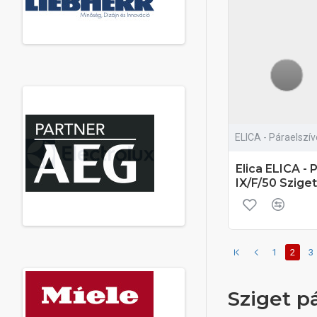
ELICA - Páraelszí
Elica ELICA -
IX/F/50 Sziget
1
2
3
Sziget p