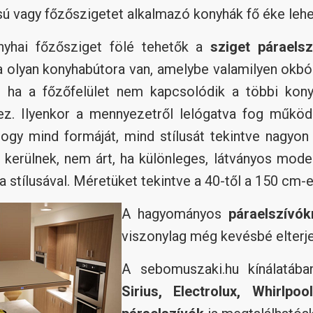
sú vagy főzőszigetet alkalmazó konyhák fő éke leh
nyhai főzősziget fölé tehetők a
sziget páraelsz
a olyan konyhabútora van, amelybe valamilyen okbó
, ha a főzőfelület nem kapcsolódik a többi kon
ez. Ilyenkor a mennyezetről lelógatva fog műkö
ogy mind formáját, mind stílusát tekintve nagyon
e kerülnek, nem árt, ha különleges, látványos mode
ha stílusával. Méretüket tekintve a 40-től a 150 cm-
A hagyományos
páraelszívók
viszonylag még kevésbé elterj
A sebomuszaki.hu kínálatáb
Sirius, Electrolux, Whirlp