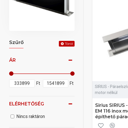
Szűrő
Töröl
ÁR
Ft
Ft
SIRIUS - Páraelsz
motor nélkül
ELÉRHETŐSÉG
Sirius SIRIUS 
EM 116 inox m
Nincs raktáron
építhető pára