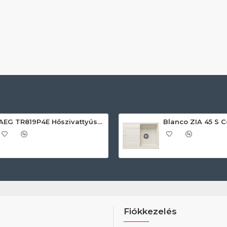
AEG TR819P4E Hőszivattyús szárítógép
Fiókkezelés