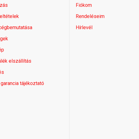
zás
Fiókom
feltételek
Rendeléseim
 cégbemutatása
Hírlevél
égek
ép
lék elszállítás
és
 garancia tájékoztató