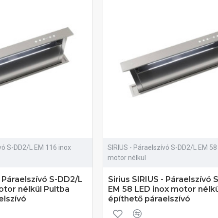
ívó S-DD2/L EM 116 inox
SIRIUS - Páraelszívó S-DD2/L EM 58
motor nélkül
- Páraelszívó S-DD2/L
Sirius SIRIUS - Páraelszívó
otor nélkül Pultba
EM 58 LED inox motor nélkü
elszívó
építhető páraelszívó