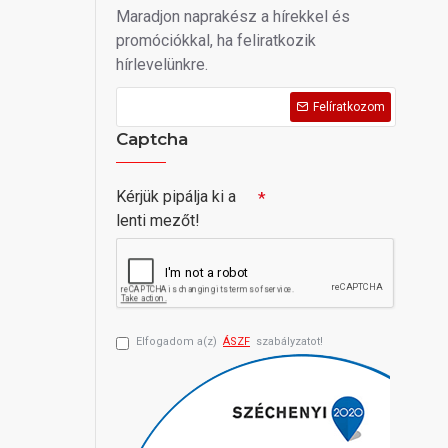
Maradjon naprakész a hírekkel és
promóciókkal, ha feliratkozik
hírlevelünkre.
Felíratkozom
Captcha
Kérjük pipálja ki a
lenti mezőt!
Elfogadom a(z)
ÁSZF
szabályzatot!