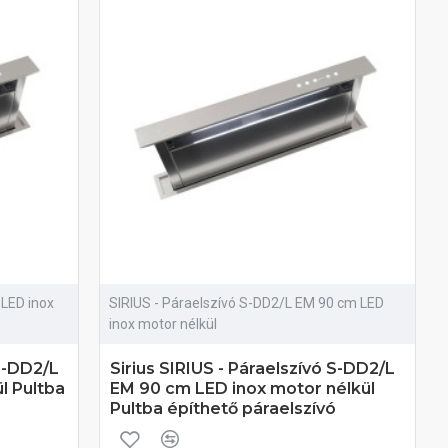
 LED inox
SIRIUS - Páraelszívó S-DD2/L EM 90 cm LED
inox motor nélkül
 S-DD2/L
Sirius SIRIUS - Páraelszívó S-DD2/L
l Pultba
EM 90 cm LED inox motor nélkül
Pultba építhető páraelszívó