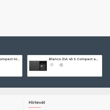
Blanco ZIA 45 S Compact törtfehér exc.n. 527197 Gránit mosogatótálca
Blanco ZIA 45 S Compact antracit exc.n 524721 Gránit mosogatótálca
Hírlevél