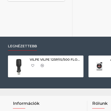
LEGNÉZETTEBB
VILPE VILPE 125P/IS/500 FLOW tetőszellőző, fekete Szellőztető ventilátor tartozékok
Információk
Rólunk