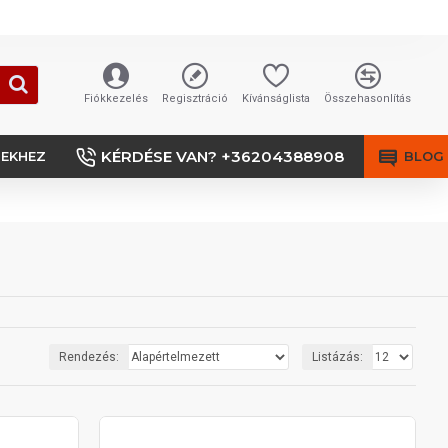
Fiókkezelés
Regisztráció
Kívánságlista
Összehasonlítás
KÉRDÉSE VAN? +36204388908
SEKHEZ
BLOG
Rendezés:
Listázás: