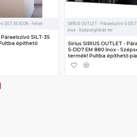
vó SILT-35 ICON - Fehér
SIRIUS OUTLET - Páraelszívó S-DD7
inox - Szépséghibás ter
- Páraelszívó SILT-35
Pultba építhető
Sirius SIRIUS OUTLET - Pár
S-DD7 EM 880 inox - Széps
termék! Pultba építhető pá