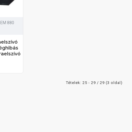
 EM 880
aelszívó
éghibás
raelszívó
Tételek: 25 - 29 / 29 (3 oldal)