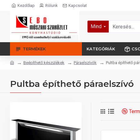
Kezdőlap
Rólunk
Kapcsolat
Mind
TERMÉKEK
KATEGÓRIÁK
CS
Beépíthető készülékek
Páraelszívók
Pultba építhető pá
Pultba építhető páraelszívó
Term