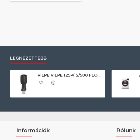
LEGNÉZETTEBB
VILPE VILPE 125P/IS/500 FLOW tetőszellőző, fekete Szellőztető ventilátor tartozékok
Információk
Rólunk