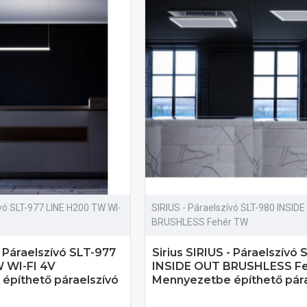
ívó SLT-977 LINE H200 TW WI-
SIRIUS - Páraelszívó SLT-980 INSID
BRUSHLESS Fehér TW
- Páraelszívó SLT-977
Sirius SIRIUS - Páraelszívó
 WI-FI 4V
INSIDE OUT BRUSHLESS F
építhető páraelszívó
Mennyezetbe építhető pára