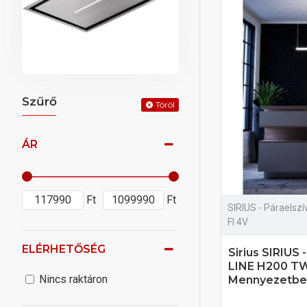
Szűrő
Töröl
ÁR
Ft
Ft
SIRIUS - Páraelsz
FI 4V
ELÉRHETŐSÉG
Sirius SIRIUS 
LINE H200 TW
Nincs raktáron
Mennyezetbe 