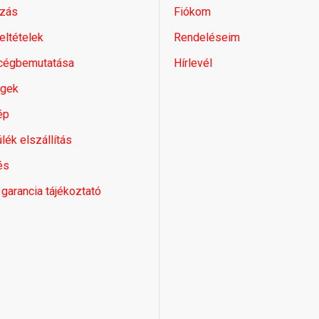
zás
Fiókom
feltételek
Rendeléseim
 cégbemutatása
Hírlevél
égek
ép
lék elszállítás
és
 garancia tájékoztató