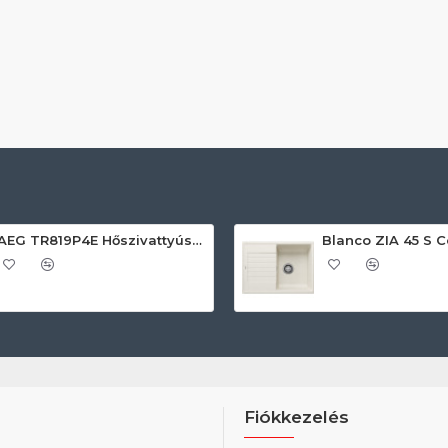
AEG TR819P4E Hőszivattyús szárítógép
Fiókkezelés