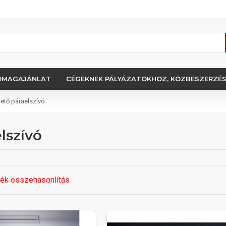
OMAGAJÁNLAT
CÉGEKNEK PÁLYÁZATOKHOZ, KÖZBESZERZÉ
ető páraelszívó
lszívó
ék összehasonlítás