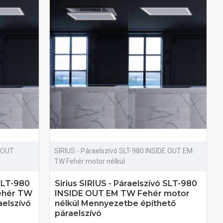
E OUT
SIRIUS - Páraelszívó SLT-980 INSIDE OUT EM
TW Fehér motor nélkül
 SLT-980
Sirius SIRIUS - Páraelszívó SLT-980
ehér TW
INSIDE OUT EM TW Fehér motor
elszívó
nélkül Mennyezetbe építhető
páraelszívó