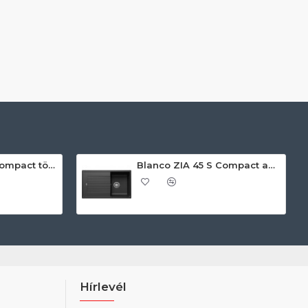
Blanco ZIA 45 S Compact törtfehér exc.n. 527197 Gránit mosogatótálca
Blanco ZIA 45 S Compact antracit exc.n 524721 Gránit mosogatótálca
Hírlevél