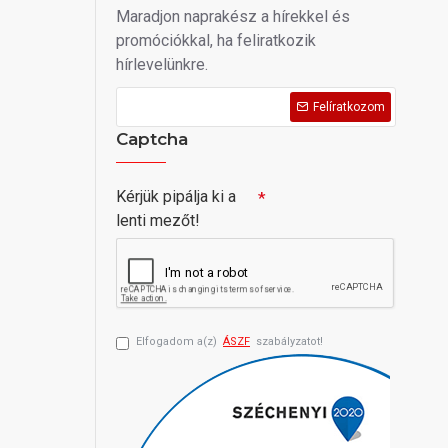
Maradjon naprakész a hírekkel és
promóciókkal, ha feliratkozik
hírlevelünkre.
Felíratkozom
Captcha
Kérjük pipálja ki a
lenti mezőt!
Elfogadom a(z)
ÁSZF
szabályzatot!