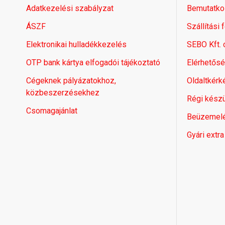
Adatkezelési szabályzat
Bemutatko
ÁSZF
Szállítási 
Elektronikai hulladékkezelés
SEBO Kft.
OTP bank kártya elfogadói tájékoztató
Elérhetős
Cégeknek pályázatokhoz,
Oldaltkérk
közbeszerzésekhez
Régi készü
Csomagajánlat
Beüzemel
Gyári extra