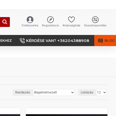
Fiókkezelés
Regisztráció
Kívánságlista
Összehasonlítás
KÉRDÉSE VAN? +36204388908
SEKHEZ
BLOG
Rendezés:
Listázás: