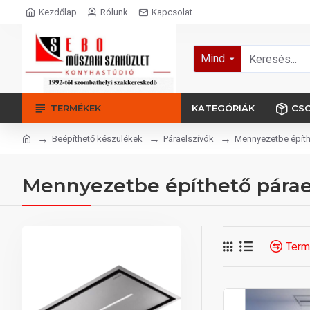
Kezdőlap
Rólunk
Kapcsolat
Mind
TERMÉKEK
KATEGÓRIÁK
CS
Beépíthető készülékek
Páraelszívók
Mennyezetbe építh
Mennyezetbe építhető párae
Term