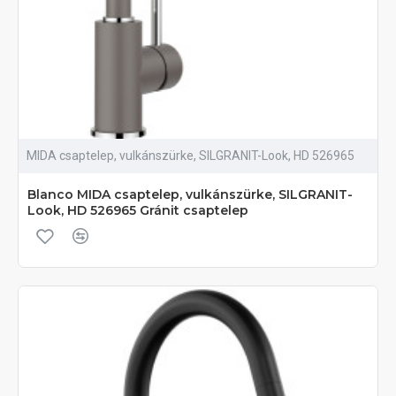
MIDA csaptelep, vulkánszürke, SILGRANIT-Look, HD 526965
Blanco MIDA csaptelep, vulkánszürke, SILGRANIT-
Look, HD 526965 Gránit csaptelep