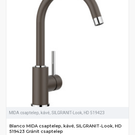
MIDA csaptelep, kávé, SILGRANIT-Look, HD 519423
Blanco MIDA csaptelep, kávé, SILGRANIT-Look, HD
519423 Gránit csaptelep