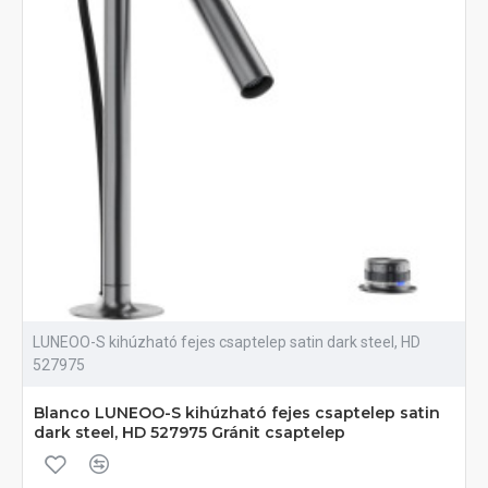
LUNEOO-S kihúzható fejes csaptelep satin dark steel, HD
527975
Blanco LUNEOO-S kihúzható fejes csaptelep satin
dark steel, HD 527975 Gránit csaptelep