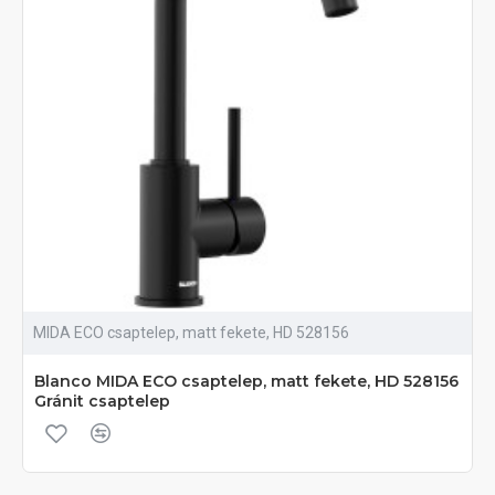
MIDA ECO csaptelep, matt fekete, HD 528156
Blanco MIDA ECO csaptelep, matt fekete, HD 528156
Gránit csaptelep