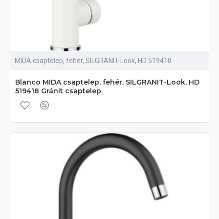
MIDA csaptelep, fehér, SILGRANIT-Look, HD 519418
Blanco MIDA csaptelep, fehér, SILGRANIT-Look, HD
519418 Gránit csaptelep