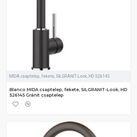
MIDA csaptelep, fekete, SILGRANIT-Look, HD 526145
Blanco MIDA csaptelep, fekete, SILGRANIT-Look, HD
526145 Gránit csaptelep