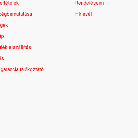
feltételek
Rendeléseim
 cégbemutatása
Hírlevél
égek
ép
lék elszállítás
és
 garancia tájékoztató