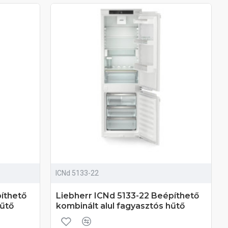
ICNd 5133-22
íthető
Liebherr ICNd 5133-22 Beépíthető
hűtő
kombinált alul fagyasztós hűtő