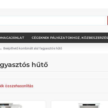
OMAGAJÁNLAT
CÉGEKNEK PÁLYÁZATOKHOZ, KÖZBESZERZÉ
Beépíthető kombinált alul fagyasztós hűtő
agyasztós hűtő
ék összehasonlítás