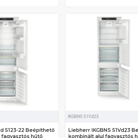
IKGBNS 51Vd23
Sd 5123-22 Beépíthető
Liebherr IKGBNS 51Vd23 B
l fagyasztós hűtő
kombinált alul fagyasztós 