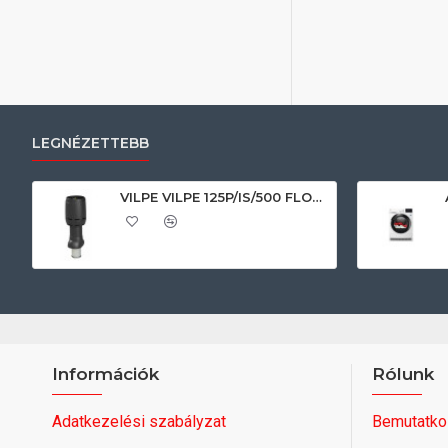
LEGNÉZETTEBB
VILPE VILPE 125P/IS/500 FLOW tetőszellőző, fekete Szellőztető ventilátor tartozékok
Információk
Rólunk
Adatkezelési szabályzat
Bemutatko