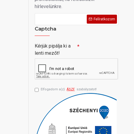
hírlevelünkre.
Felíratkozom
Captcha
Kérjük pipálja ki a
lenti mezőt!
Elfogadom a(z)
ÁSZF
szabályzatot!