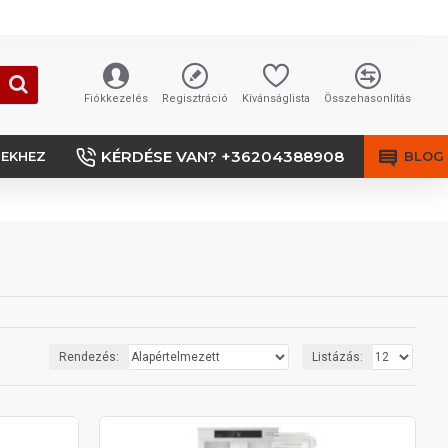
Fiókkezelés
Regisztráció
Kívánságlista
Összehasonlítás
KÉRDÉSE VAN? +36204388908
SEKHEZ
BLOG
Rendezés:
Listázás: