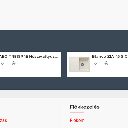
AEG TR819P4E Hőszivattyús szárítógép
Fiókkezelés
zás
Fiókom