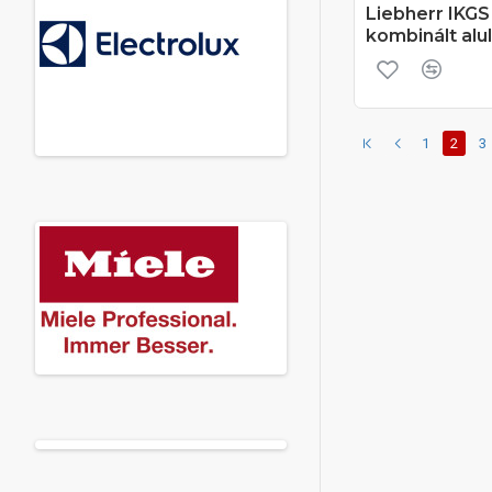
Liebherr IKG
kombinált alu
1
2
3