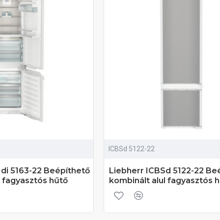
ICBSd 5122-22
di 5163-22 Beépíthető
Liebherr ICBSd 5122-22 Be
l fagyasztós hűtő
kombinált alul fagyasztós 