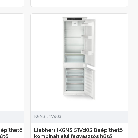
IKGNS 51Vd03
eépíthető
Liebherr IKGNS 51Vd03 Beépíthető
hűtő
kombinált alul fagyasztós hűtő