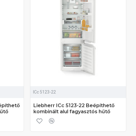
ICc 5123-22
építhető
Liebherr ICc 5123-22 Beépíthető
hűtő
kombinált alul fagyasztós hűtő