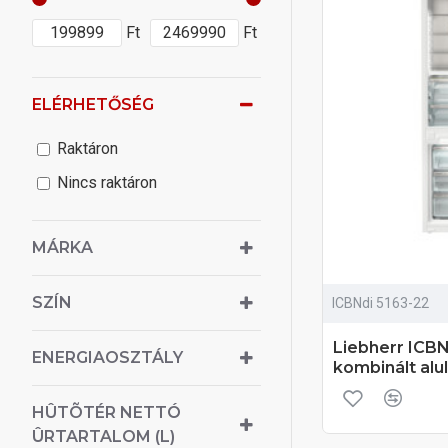
Ft
Ft
ELÉRHETŐSÉG
Raktáron
Nincs raktáron
MÁRKA
SZÍN
ICBNdi 5163-22
Liebherr ICBN
ENERGIAOSZTÁLY
kombinált alu
HÛTÕTÉR NETTÓ
ÛRTARTALOM (L)