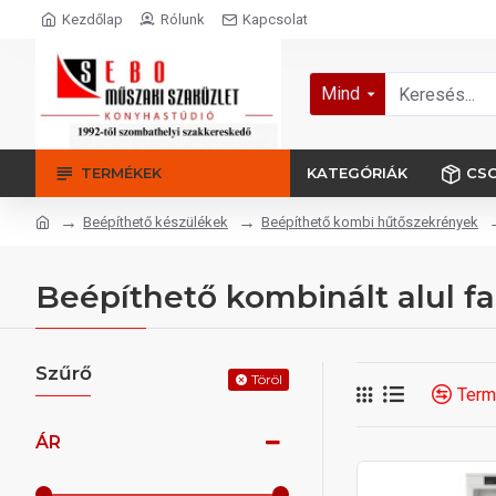
Kezdőlap
Rólunk
Kapcsolat
Mind
TERMÉKEK
KATEGÓRIÁK
CS
Beépíthető készülékek
Beépíthető kombi hűtőszekrények
Beépíthető kombinált alul f
Szűrő
Töröl
Term
ÁR