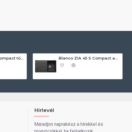
Blanco ZIA 45 S Compact törtfehér exc.n. 527197 Gránit mosogatótálca
Blanco ZIA 45 S Compact antracit exc.n 524721 Gránit mosogatótálca
Hírlevél
Maradjon naprakész a hírekkel és
promóciókkal, ha feliratkozik