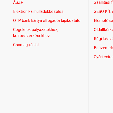
ÁSZF
Szállítási 
Elektronikai hulladékkezelés
SEBO Kft.
OTP bank kártya elfogadói tájékoztató
Elérhetős
Cégeknek pályázatokhoz,
Oldaltkérk
közbeszerzésekhez
Régi készü
Csomagajánlat
Beüzemel
Gyári extra