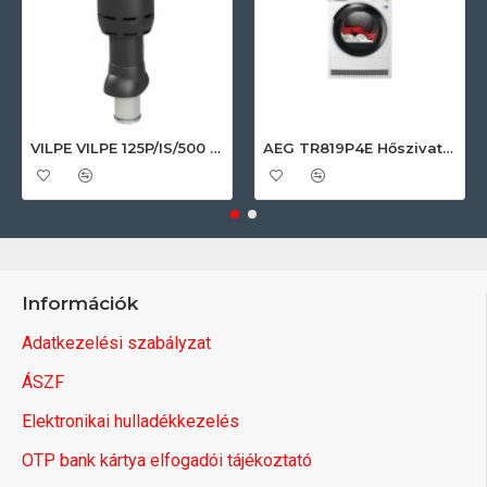
VILPE VILPE 125P/IS/500 FLOW tetőszellőző, fekete Szellőztető ventilátor tartozékok
AEG TR819P4E Hőszivattyús szárítógép
Információk
Adatkezelési szabályzat
ÁSZF
Elektronikai hulladékkezelés
OTP bank kártya elfogadói tájékoztató