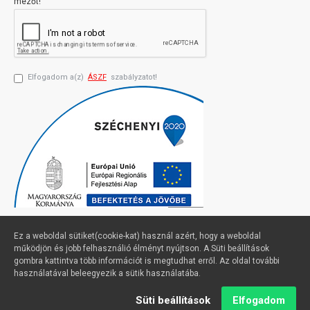
mezőt!
Elfogadom a(z)
ÁSZF
szabályzatot!
Ez a weboldal sütiket(cookie-kat) használ azért, hogy a weboldal
működjön és jobb felhasználió élményt nyújtson. A Süti beállítások
gombra kattintva több információt is megtudhat erről. Az oldal további
Profimuszaki.hu - exPanda ERP
használatával beleegyezik a sütik használatába.
Süti beállítások
Elfogadom