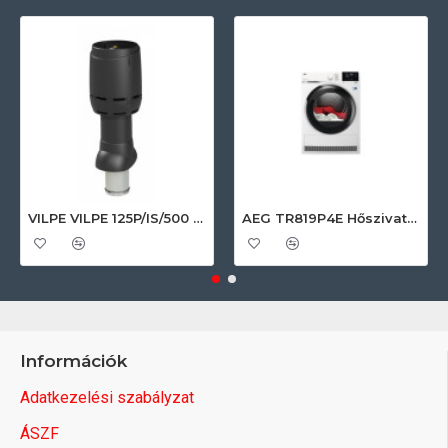
VILPE VILPE 125P/IS/500 FLOW tetőszellőző, fekete Szellőztető ventilátor tartozékok
AEG TR819P4E Hőszivattyús szárítógép
Információk
Adatkezelési szabályzat
ÁSZF