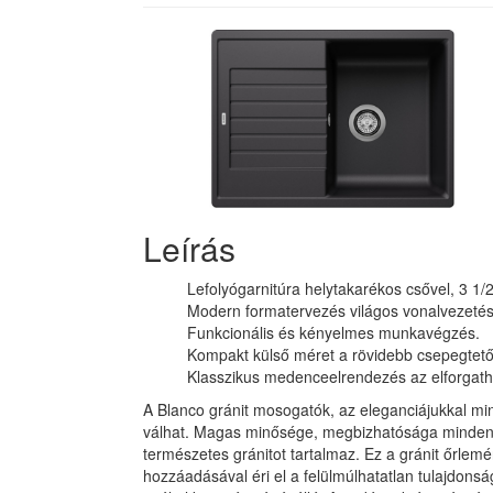
Leírás
Lefolyógarnitúra helytakarékos csővel, 3 1/
Modern formatervezés világos vonalvezetés
Funkcionális és kényelmes munkavégzés.
Kompakt külső méret a rövidebb csepegtetőf
Klasszikus medenceelrendezés az elforgath
A Blanco gránit mosogatók, az eleganciájukkal min
válhat. Magas minősége, megbizhatósága minden
természetes gránitot tartalmaz. Ez a gránit őrle
hozzáadásával éri el a felülmúlhatatlan tulajdons