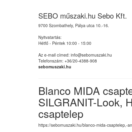
SEBO műszaki.hu Sebo Kft.
9700 Szombathely, Pálya utca 10.-16.
Nyitvatartás:
Hétfő - Péntek 10:00 - 15:00
Az e-mail címed: info@sebomuszaki.hu
Telefonszám: +36/20-4388-908
sebomuszaki.hu
Blanco MIDA csaptel
SILGRANIT-Look, H
csaptelep
https://sebomuszaki.hu/blanco-mida-csaptelep,-ant