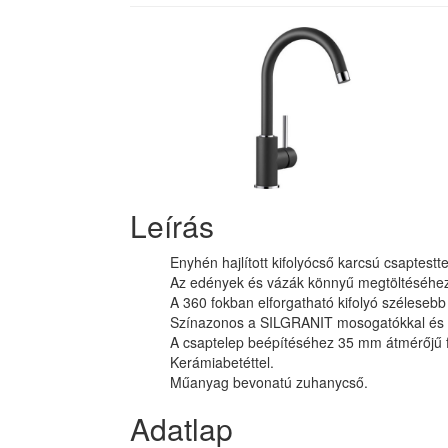
Leírás
Enyhén hajlított kifolyócső karcsú csaptestte
Az edények és vázák könnyű megtöltéséhe
A 360 fokban elforgatható kifolyó széleseb
Színazonos a SILGRANIT mosogatókkal és
A csaptelep beépítéséhez 35 mm átmérőjű 
Kerámiabetéttel.
Műanyag bevonatú zuhanycső.
Adatlap